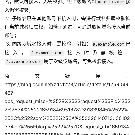
名，默认可接入，无需校验。但上级域名如
接
example.com
入仍需校验；
 2. 子域名已在其他账号下接入时，需进行域名归属校验验
证当前域名归属权，如验证通过，可通过取回域名接入当前
账号；
 3. 同级泛域名接入时，需校验，例如：
已
a.example.com
接入，
接入时仍需校验，
*.example.com
属于次级泛域名，可免校验接入。
*.a.example.com
原文链接：
https://blog.csdn.net/zdc1228/article/details/1259049
48?
ops_request_misc=%257B%2522request%255Fid%252
2%253A%2522165918469516782391839845%2522%
252C%2522scm%2522%253A%252220140713.130102
334.pc%255Fblog.%2522%257D&request_id=1659184
69516782391839845&biz_id=0&utm_medium=distribu