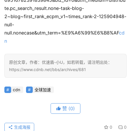
公
te.pc_search_result.none-task-blog-
告
2~blog~first_rank_ecpm_v1~times_rank-2-125904948-
null-
问
null.nonecase&utm_term=%E9%A6%99%E6%B8%AF
cd
答
社
n
区
原创文章，作者：优速盾-小U，如若转载，请注明出处：
优
登录
注册
https://www.cdnb.net/bbs/archives/681
速
盾
cdn
全球加速
动
态
赞
(0)
生成海报
0
0