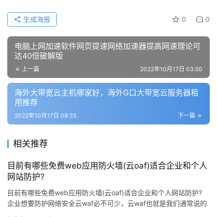
生成海报
0
0
公
告
电脑上网加速软件网页提速网络加速器提高网速理论可
达40倍破解版
问
上一篇
2022年10月17日 03:50
答
社
海外大带宽云主机哪家好，海外G口大带宽云服务器租
区
用推荐
2022年10月17日 08:35
下一篇
优
登录
注册
速
相关推荐
盾
目前有哪些免费web应用防火墙(云oaf)适合企业和个人
动
网站防护?
态
目前有哪些免费web应用防火墙(云oaf)适合企业和个人网站防护?
企业想要防护网络安全云waf必不可少，云waf也就是我们通常说的
web应用防火墙，主…