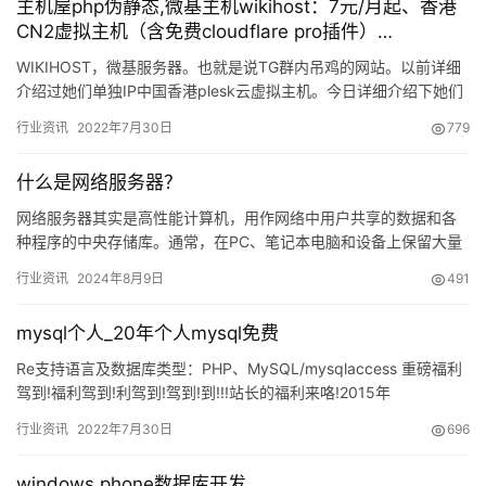
主机屋php伪静态,微基主机wikihost：7元/月起、香港
CN2虚拟主机（含免费cloudflare pro插件）…
WIKIHOST，微基服务器。也就是说TG群内吊鸡的网站。以前详细
介绍过她们单独IP中国香港plesk云虚拟主机。今日详细介绍下她们
家共享IP中国香港plesk云虚拟…
行业资讯
2022年7月30日
779
什么是网络服务器？
网络服务器其实是高性能计算机，用作网络中用户共享的数据和各
种程序的中央存储库。通常，在PC、笔记本电脑和设备上保留大量
程序和文件，当足够多…
行业资讯
2024年8月9日
491
mysql个人_20年个人mysql免费
Re支持语言及数据库类型：PHP、MySQL/mysqlaccess 重磅福利
驾到!福利驾到!利驾到!驾到!到!!!站长的福利来咯!2015年
WebHostingTa…
行业资讯
2022年7月30日
696
windows phone数据库开发