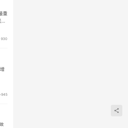
最重
关问
930
增
945
故