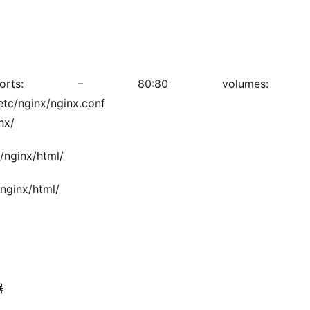
-1 ports: – 80:80 volumes: 
conf/nginx.conf:/etc/nginx/nginx.conf
nx/
e/nginx/html/
/nginx/html/
器