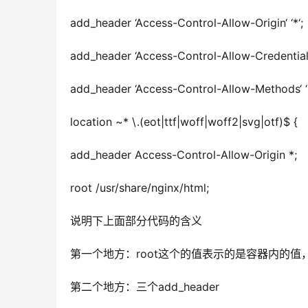
add_header ‘Access-Control-Allow-Origin‘ ‘*‘;
add_header ‘Access-Control-Allow-Credentials‘
add_header ‘Access-Control-Allow-Methods‘ 
location ~* \.(eot|ttf|woff|woff2|svg|otf)$ {
add_header Access-Control-Allow-Origin *;
root /usr/share/nginx/html;
说明下上面部分代码的含义
第一个地方：root这个的值表示的是容器内的值
第二个地方：三个add_header