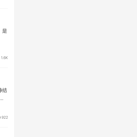
写，是
1.6K
静结
在
922