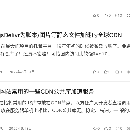
0
0
0
b+jsDelivr为脚本/图片等静态文件加速的全球CDN
b是目前最大的项目的托管平台！19年年初的时候被微软收购了。免
有仓库了！还真不错哇！可惜国内访问比较慢&#xff0…
小U
2022年7月30日
0
0
0
网站常用的一些CDN公共库加速服务
库是指将常用的JS库存放在CDN节点，以方便广大开发者直接调
存放在服务器单机上相比，CDN公共库更加稳定、高速。一 般的
库都会包含全球所有最流行的…
小U
2022年9月8日
0
0
0