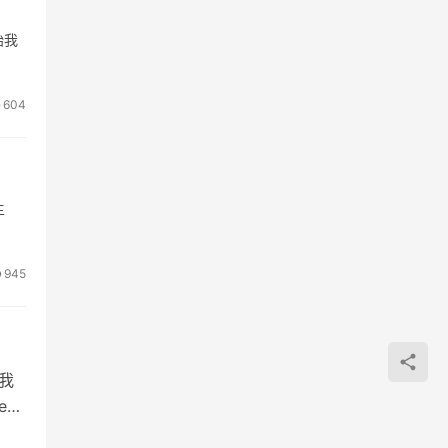
始我
604
主
945
但我
e进