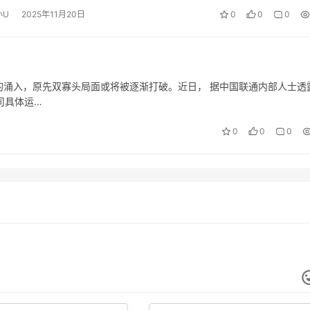
小U
2025年11月20日
0
0
0
家的涌入，原先双寡头局面或将被逐渐打破。近日， 据中国联通内部人士透
司具体运…
0
0
0