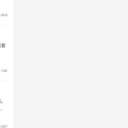
906
费套
1.6K
用。
957