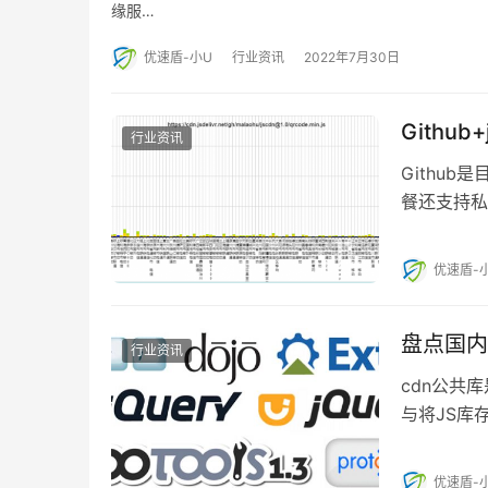
缘服…
优速盾-小U
行业资讯
2022年7月30日
Githu
行业资讯
Githu
餐还支持私
优速盾-
盘点国内
行业资讯
cdn公共
与将JS库
CDN公共
优速盾-