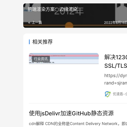
前端渲染方案：边缘渲染
上一篇
2022年8月16日
相关推荐
解决12
行业资讯
SSL/
https://d
rand=sj
优速盾-
使用jsDelivr加速GitHub静态资源
cdn解释 CDN的全称是Content Delivery N