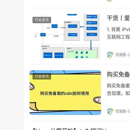
干货丨爱
行业资讯
1. 背景 I
互联网工程任
优速盾-
购买免备
行业资讯
购买免备案
合加速，如
静态资源U
优速盾-