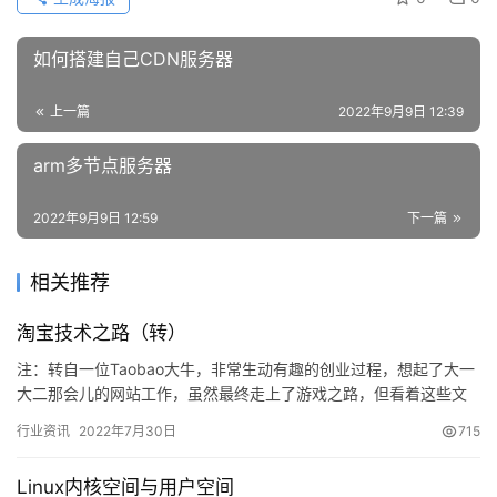
公
告
如何搭建自己CDN服务器
问
上一篇
2022年9月9日 12:39
答
社
arm多节点服务器
区
2022年9月9日 12:59
下一篇
优
登录
注册
速
相关推荐
盾
淘宝技术之路（转）
动
注：转自一位Taobao大牛，非常生动有趣的创业过程，想起了大一
态
大二那会儿的网站工作，虽然最终走上了游戏之路，但看着这些文
字还是十分感慨。。。。敢问路在何方？路在脚下！ 淘宝技术发…
行业资讯
2022年7月30日
715
Linux内核空间与用户空间