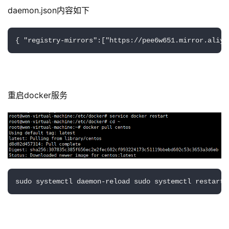
daemon.json内容如下
{ "registry
-
mirrors":
[
"https://pee6w651.mirror.aliyu
重启docker服务
sudo systemctl daemon-
reload sudo systemctl restart 