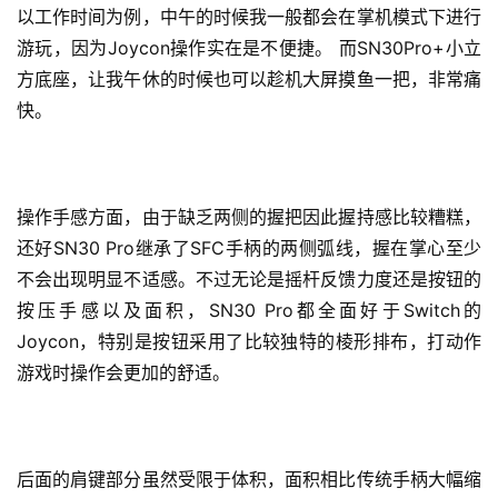
以工作时间为例，中午的时候我一般都会在掌机模式下进行
优
登录
注册
游玩，因为Joycon操作实在是不便捷。 而SN30Pro+小立
速
方底座，让我午休的时候也可以趁机大屏摸鱼一把，非常痛
盾
快。
动
态
操作手感方面，由于缺乏两侧的握把因此握持感比较糟糕，
还好SN30 Pro继承了SFC手柄的两侧弧线，握在掌心至少
不会出现明显不适感。不过无论是摇杆反馈力度还是按钮的
按压手感以及面积，SN30 Pro都全面好于Switch的
Joycon，特别是按钮采用了比较独特的棱形排布，打动作
游戏时操作会更加的舒适。
后面的肩键部分虽然受限于体积，面积相比传统手柄大幅缩