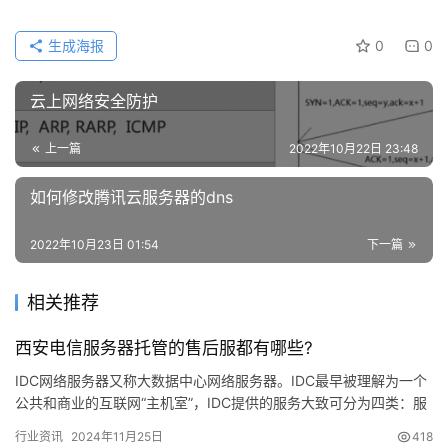
生成海报
0
0
云上网络安全防护
上一篇
2022年10月22日 23:48
如何修改腾讯云服务器的dns
公
2022年10月23日 01:54
下一篇
告
相关推荐
问
答
西安电信服务器托管的售后服都有哪些?
社
区
IDC网络服务器又称大数据中心网络服务器。IDC最早被理解为一个
公共和商业的互联网“主机室”，IDC提供的服务大致可分为四类：服
务器托管、资源租用、个性化服务、业务系统。IDC网络…
优
登录
注册
行业资讯
2024年11月25日
418