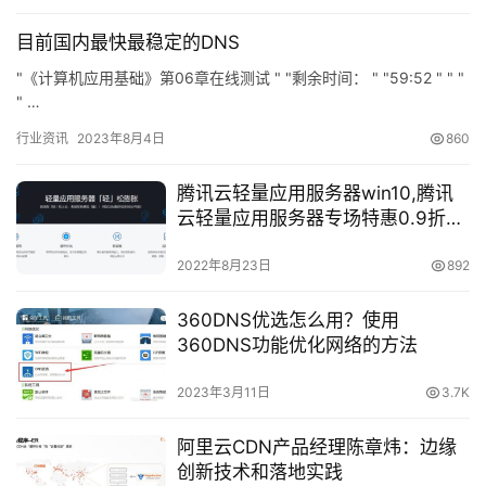
速
盾
目前国内最快最稳定的DNS
"《计算机应用基础》第06章在线测试 " "剩余时间： " "59:52 " " "
动
" …
态
行业资讯
2023年8月4日
860
腾讯云轻量应用服务器win10,腾讯
云轻量应用服务器专场特惠0.9折
(大带宽/海外免备案机房可选)…
2022年8月23日
892
360DNS优选怎么用？使用
360DNS功能优化网络的方法
2023年3月11日
3.7K
阿里云CDN产品经理陈章炜：边缘
创新技术和落地实践