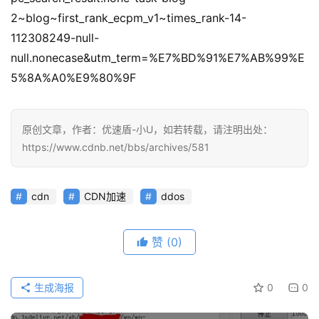
优
登录
注册
2~blog~first_rank_ecpm_v1~times_rank-14-
速
盾
112308249-null-
null.nonecase&utm_term=%E7%BD%91%E7%AB%99%E
动
5%8A%A0%E9%80%9F
态
原创文章，作者：优速盾-小U，如若转载，请注明出处：
https://www.cdnb.net/bbs/archives/581
cdn
CDN加速
ddos
赞
(0)
生成海报
0
0