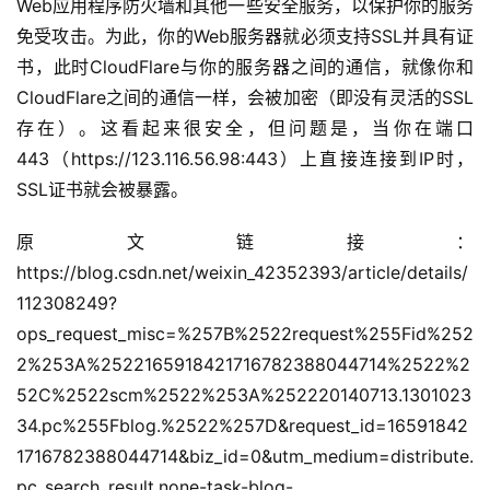
Web应用程序防火墙和其他一些安全服务，以保护你的服务
免受攻击。为此，你的Web服务器就必须支持SSL并具有证
书，此时CloudFlare与你的服务器之间的通信，就像你和
CloudFlare之间的通信一样，会被加密（即没有灵活的SSL
存在）。这看起来很安全，但问题是，当你在端口
443（https://123.116.56.98:443）上直接连接到IP时，
SSL证书就会被暴露。
原文链接：
公
https://blog.csdn.net/weixin_42352393/article/details/
告
112308249?
ops_request_misc=%257B%2522request%255Fid%252
问
2%253A%2522165918421716782388044714%2522%2
答
52C%2522scm%2522%253A%252220140713.1301023
社
34.pc%255Fblog.%2522%257D&request_id=16591842
区
1716782388044714&biz_id=0&utm_medium=distribute.
pc_search_result.none-task-blog-