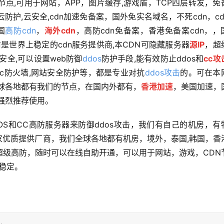
点,可用于网站，APP，图片缓存,游戏盾，TCP四层转发，免
站云防护,云安全,cdn加速免备案，国外免实名域名，不死cdn，cd
国
高防cdn
，
海外cdn
，高防cdn免备案，香港免备案cdn，，
目前是世界上稳定的cdn服务提供商,本CDN可隐藏服务器
源IP
，超
安全,可以设置web防御
ddos
防护手段,能有效防止ddos和
cc攻
cc防火墙,网站安全防护等，都是专业对抗
ddos攻击
的。可在本
,全球各地都有我们的节点，在国内外都有，
香港加速
，美国加速，
强烈推荐使用。
OS和CC高防服务器来防御ddos攻击，我们有自己的机房，有
家优质提供厂商，我们全球各地都有机房，境外，泰国,韩国，香
是超级高防，随时可以在线自助开通，可以用于网站，游戏，CDN
稳定。