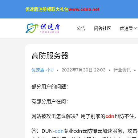
优速盾注册领取大礼包
www.cdnb.net
公告
问答社区
优速盾
高防服务器
优速盾-小U
•
2022年7月30日 22:03
•
行业资讯
•
部分用户的问题：
有部分用户在问：
网站被攻击怎么解决？用了别家的
cdn
也防不住，
答：DUN-
cdn
专业cdn云防御云加速服务，攻