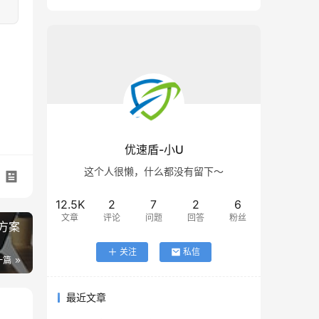
优速盾-小U
这个人很懒，什么都没有留下～
12.5K
2
7
2
6
文章
评论
问题
回答
粉丝
方案
关注
私信
一篇
最近文章