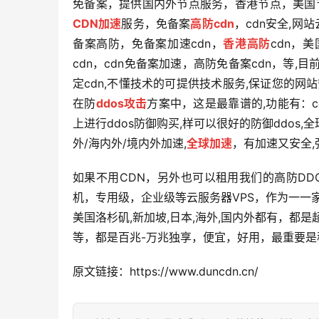
免备案，提供国内外节点服务，香港节点，美国节
CDN加速
服务，免备案
高防cdn
，cdn安全,网
备案高防，免备案加速cdn，
香港高防
cdn，美
cdn，cdn免备案加速，高防免备案cdn，等,
定cdn,不懂技术的可提供技术服务,保证您的网站
在防
ddos攻击
方案中，这是最靠谱的,功能有：
上进行ddos防御购买,样可以很好的防御ddos
外/海内外/境内外加速,
全球加速
，有加速又安全,
如果不用CDN，另外也可以租用我们的高防DD
机，专用级，企业级等云服务器VPS，作为一一
美国洛杉矶,新加坡,日本,海外,国内外都有，都
等，都是百兆-万兆独享，便宜，好用，最重要是
原文链接：https://www.duncdn.cn/