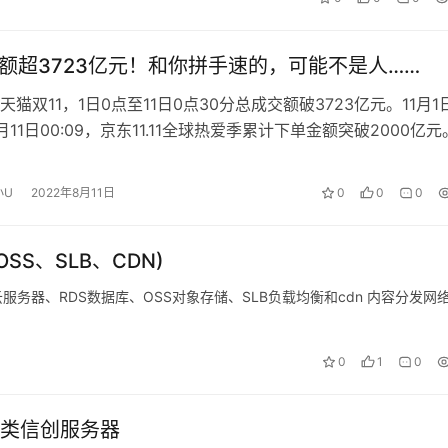
交额超3723亿元！和你拼手速的，可能不是人……
猫双11，1日0点至11日0点30分总成交额破3723亿元。11月1
11月11日00:09，京东11.11全球热爱季累计下单金额突破2000亿
小U
2022年8月11日
0
0
0
SS、SLB、CDN)
务器、RDS数据库、OSS对象存储、SLB负载均衡和cdn 内容分发网
0
1
0
类信创服务器