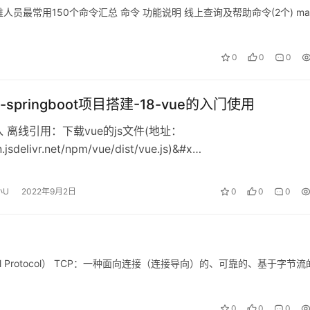
运维人员最常用150个命令汇总 命令 功能说明 线上查询及帮助命令(2个) ma
0
0
0
springboot项目搭建-18-vue的入门使用
引入 离线引用：下载vue的js文件(地址：
n.jsdelivr.net/npm/vue/dist/vue.js)&#x…
小U
2022年9月2日
0
0
0
ntrol Protocol） TCP：一种面向连接（连接导向）的、可靠的、基于字节
0
0
0