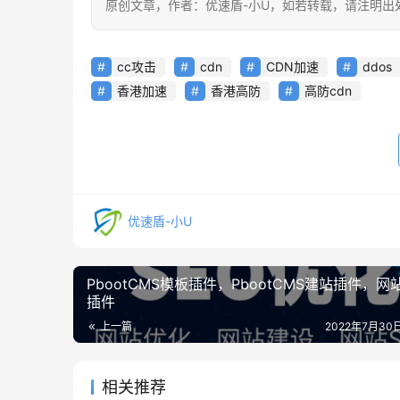
原创文章，作者：优速盾-小U，如若转载，请注明出处：https:/
cc攻击
cdn
CDN加速
ddos
香港加速
香港高防
高防cdn
优速盾-小U
PbootCMS模板插件，PbootCMS建站插件，网
插件
上一篇
2022年7月30日
相关推荐