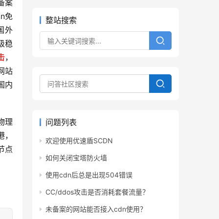
备案
n免
整站搜索
国外
级稳
击
，
网站
国内
物理
问题列表
港，
欢迎使用优速盾SCDN
节点
如何关闭宝塔防火墙
使用cdn后总是出现504错误
CC/ddos攻击是否消耗套餐流量？
未备案的网站能否接入cdn使用？