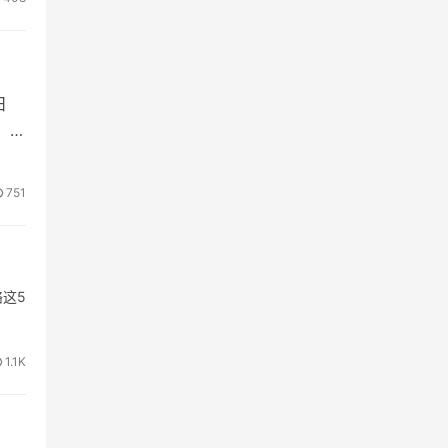
日
元。双
751
络这5
1.1K