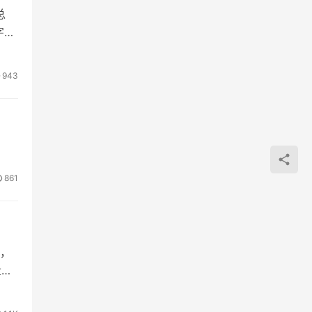
总
字中
943
861
，
量。