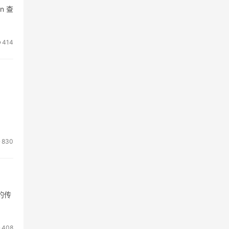
n 查
414
830
流的传
408