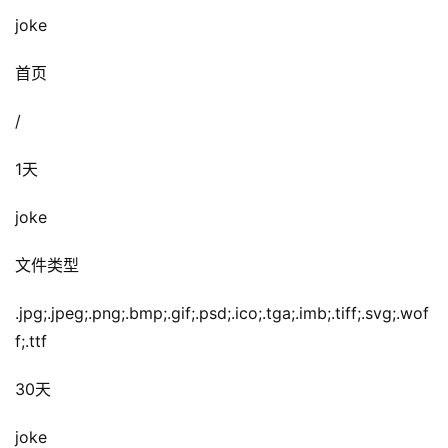
joke
首页
/
1天
joke
文件类型
.jpg;.jpeg;.png;.bmp;.gif;.psd;.ico;.tga;.imb;.tiff;.svg;.wof
f;.ttf
30天
joke