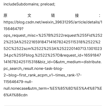
includeSubdomains; preload;
原文链接：
https://blog.csdn.net/weixin_39631295/article/details/1
15646479?
ops_request_misc=%257B%2522request%255Fid%252
2%253A%2522165918471416782425115318%2522%2
52C%2522scm%2522%253A%252220140713.1301023
34.pc%255Fblog.%2522%257D&request_id=16591847
1416782425115318&biz_id=0&utm_medium=distribute.
pc_search_result.none-task-blog-
2~blog~first_rank_ecpm_v1~times_rank-17-
115646479-null-
null.nonecase&utm_term=%E5%85%8D%E5%A4%87%E
6%A1%88cdn