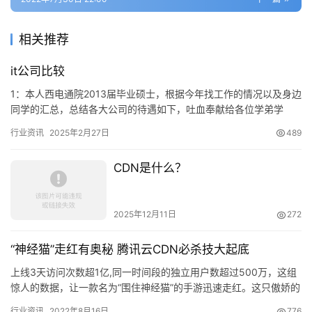
相关推荐
it公司比较
1：本人西电通院2013届毕业硕士，根据今年找工作的情况以及身边
同学的汇总，总结各大公司的待遇如下，吐血奉献给各位学弟学
妹，公司比较全，你想去的公司不在这里面，基本上是无名小公司
行业资讯
2025年2月27日
489
了…
CDN是什么？
2025年12月11日
272
“神经猫”走红有奥秘 腾讯云CDN必杀技大起底
上线3天访问次数超1亿,同一时间段的独立用户数超过500万，这组
惊人的数据，让一款名为“围住神经猫”的手游迅速走红。这只傲娇的
“神经猫”是如何承载住瞬间…
行业资讯
2022年8月16日
776