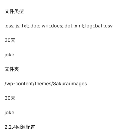
文件类型
.css;.js;.txt;.doc;.wri;.docs;.dot;.xml;.log;.bat;.csv
30天
joke
文件夹
/wp-content/themes/Sakura/images
30天
joke
2.2.4回源配置