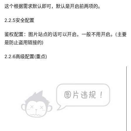
这个根据需求默认即可，默认是开启前两项的。
2.2.5安全配置
鉴权配置：图片站点的话可以开启，一般不用开启。(主要
是防止盗用链接的)
公
告
2.2.6高级配置(重点)
问
答
社
区
优
登录
注册
速
盾