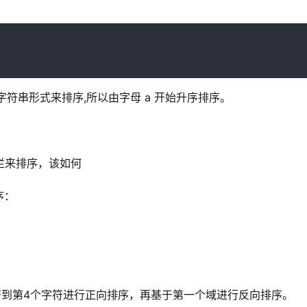
字符串形式来排序,所以由字母 a 开始升序排序。
第三栏来排序，该如何
序：
2个字符到第4个字符进行正向排序，再基于第一个域进行反向排序。