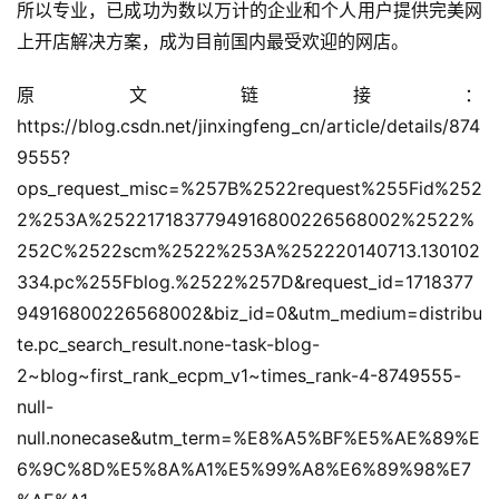
所以专业，已成功为数以万计的企业和个人用户提供完美网
上开店解决方案，成为目前国内最受欢迎的网店。 
原文链接：
https://blog.csdn.net/jinxingfeng_cn/article/details/874
9555?
ops_request_misc=%257B%2522request%255Fid%252
2%253A%2522171837794916800226568002%2522%
252C%2522scm%2522%253A%252220140713.130102
334.pc%255Fblog.%2522%257D&request_id=1718377
94916800226568002&biz_id=0&utm_medium=distribu
te.pc_search_result.none-task-blog-
2~blog~first_rank_ecpm_v1~times_rank-4-8749555-
null-
null.nonecase&utm_term=%E8%A5%BF%E5%AE%89%E
6%9C%8D%E5%8A%A1%E5%99%A8%E6%89%98%E7