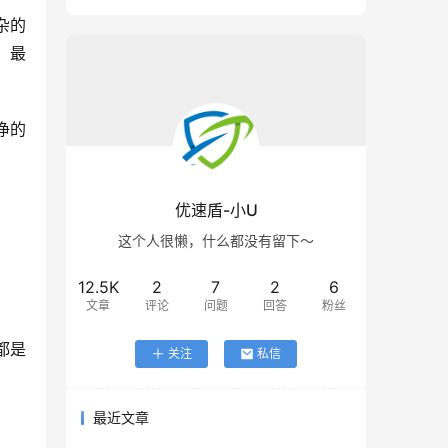
杂的
，最
净的
优速盾-小U
这个人很懒，什么都没有留下～
12.5K
2
7
2
6
文章
评论
问题
回答
粉丝
都是
关注
私信
最近文章