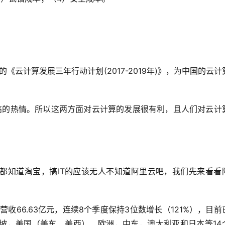
的
《
云计算发展三年行动计划
(2017-2019
年
)
》
，
为中国的云计
高的热情。所以这两方面对云计算的发展很有利，且人们对云计
都知道淘宝，搞
IT
的应该无人不知道阿里云吧，我们先来看看
年营收
66.63
亿元，连续
8
个季度保持
3
位数增长（
121%
），目前
坡，美国（美东、美西）、欧洲，中东，澳大利亚和日本等
14