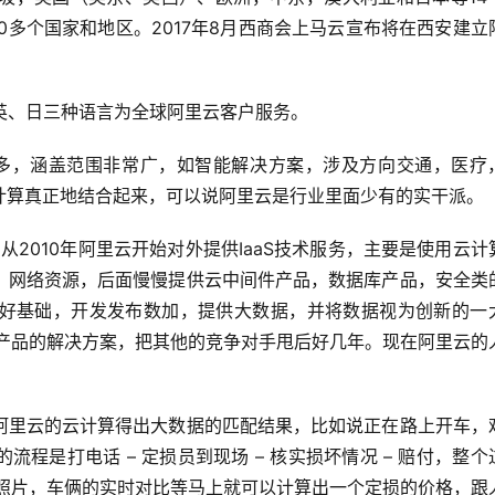
0
多个国家和地区。
2017
年
8
月西商会上马云宣布将在西安建立
英、日三种语言为全球阿里云客户服务。
多，涵盖范围非常广，如智能解决方案，涉及方向交通，医疗
计算真正地结合起来，可以说阿里云是行业里面少有的实干派。
，从
2010
年阿里云开始对外提供
IaaS
技术服务，主要是使用云计
，网络资源，后面慢慢提供云中间件产品，数据库产品，安全类
好基础，开发发布数加，提供大数据，并将数据视为创新的一
产品的解决方案，把其他的竞争对手甩后好几年。现在阿里云的
阿里云的云计算得出大数据的匹配结果，比如说正在路上开车，
的流程是打电话
 – 
定损员到现场 
– 
核实损坏情况 
– 
赔付，整个
照片，车俩的实时对比等马上就可以计算出一个定损的价格，跟