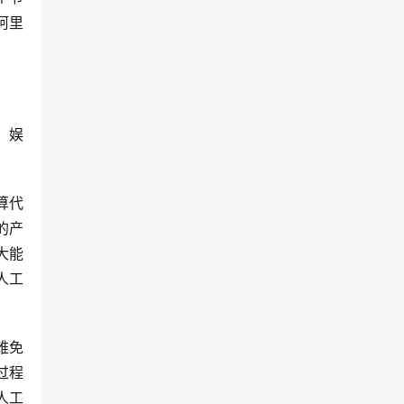
阿里
，娱
算代
的产
大能
人工
难免
过程
人工