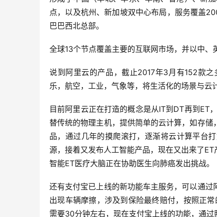
点，以及杭州、新加坡双中心布局，服务覆盖
20
巴巴西北总部。
全球
13
个节点覆盖主要的互联网市场，并以中、
说到阿里云的产品，截止
2017
年
3
月有
152
款之
乐，航空，工业，气象等，将生活化的场景与云
目前阿里云正在打造的概念是从
IT
到
DT
再到
ET
替传统的物理主机，提供简单的云计算，如存储
品，通过几年的摸爬滚打，逐渐将云计算平台打
源，接着又发布人工智能产品，现在又出来了
ET
智能
ET
医疗大脑正在协助医生向肺癌发出挑战。
还有支付宝已上线的新功能车主服务，可以通过
出现车辆摩擦，涉及到保险最终赔付，按照正常
需要
30
分钟左右，现在支付宝上线的功能，通过