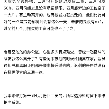
因业务全线停摆，二月份开始延迟发放工资，三月份发
50%，四月份缓发且没有承诺期限，四月底旁边的工位空了
一大片，有主动离开的，也有被暴力裁员走的，他们比磊哥
好的一点是提前预料到会有这么一天，悲催的是没有n+1，
甚至前几个月拖欠的工资可能也不了了之。
看着空荡荡的办公区，心里多少有点难受，曾经一起奋斗的
战友就这么离开了？有些同事被裁的时候还隔离在家，裁员
通知书和离职证明都是顺丰快递过去的，讽刺的是居然没有
选择更便宜的三通一达。
我本来也打算干到七月份回西安的，所以选择暂时留下来维
护老系统。