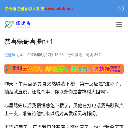
优速盾注册领取大礼包
www.cdnb.net
恭喜磊哥喜提n+1
优速盾-小U
2025年6月17日 15:18
行业资讯
阅读 367
昨天下午两点多磊哥突然喊我下楼，第一反应是“这孙子，
抽烟就直说，还说个事，你以外你是吉祥村大姐啊”。
心里骂完以后我慢慢悠悠下楼了，见他在打电话我先默默点
上一支，准备待他结束以后对其发起灵魂拷问。
电话打完了，正当我口吐芬芳之际他来了一句：“我今天下