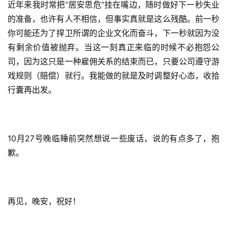
近年来我时常把“居安思危”挂在嘴边，随时做好下一秒失业
的准备，也许有人不相信，但事实真就是这么残酷。前一秒
你可能还为了捍卫所谓的企业文化而奋斗，下一秒就因为没
有剩余价值被抛弃。当这一刻真正来临的时候不必抱怨公
司，因为这只是一种雇佣关系的结束而已，只要公司遵守游
戏规则（赔偿）就行。我能做的就是及时调整好心态，收拾
行囊再出发。
公
10月27号晚临睡前突然想说一些废话，说的有点多了，抱
告
歉。
问
答
社
再见，晚安，祝好！
区