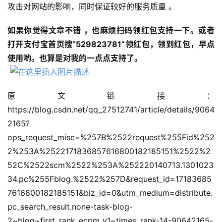
攻击对网站的影响，同时保证较好的服务质量 。
盾
如果你觉得文章不错 ，也麻烦扫码领红包支持一下。或者
动
打开支付宝首页搜“529823781”领红包，领到红包，早点
态
使用哟。也算是对我的一点点支持了。
原文链接：
https://blog.csdn.net/qq_27512741/article/details/9064
2165?
ops_request_misc=%257B%2522request%255Fid%252
2%253A%2522171836857616800182185151%2522%2
52C%2522scm%2522%253A%252220140713.1301023
34.pc%255Fblog.%2522%257D&request_id=17183685
7616800182185151&biz_id=0&utm_medium=distribute.
pc_search_result.none-task-blog-
2~blog~first_rank_ecpm_v1~times_rank-14-90642165-