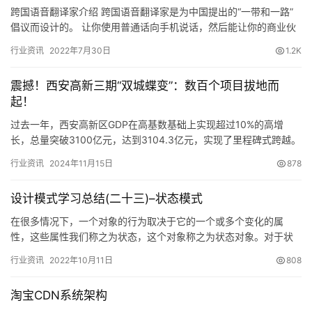
跨国语音翻译家介绍 跨国语音翻译家是为中国提出的“一带和一路”
倡议而设计的。 让你使用普通话向手机说话，然后能让你的商业伙
伴听到他/她母语的翻译。 与来自世界各地的合…
行业资讯
2022年7月30日
1.2K
震撼！西安高新三期“双城蝶变”：数百个项目拔地而
起！
过去一年，西安高新区GDP在高基数基础上实现超过10%的高增
长，总量突破3100亿元，达到3104.3亿元，实现了里程碑式跨越。
同时，还培育出汽车、电子信息两个千亿级产业集群，三…
行业资讯
2024年11月15日
878
设计模式学习总结(二十三)–状态模式
在很多情况下，一个对象的行为取决于它的一个或多个变化的属
性，这些属性我们称之为状态，这个对象称之为状态对象。对于状
态对象而已，它的行为依赖于它的状态，比如你要预订房间，那么
行业资讯
2022年10月11日
808
只有当该…
淘宝CDN系统架构