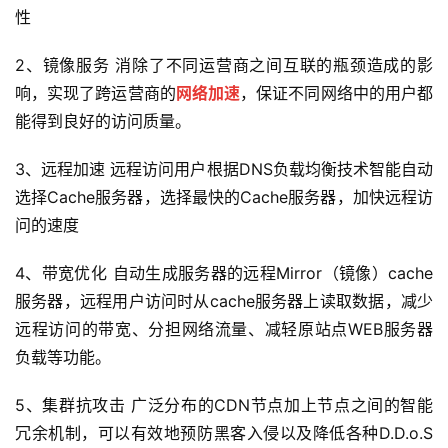
性
2、镜像服务 消除了不同运营商之间互联的瓶颈造成的影
响，实现了跨运营商的
网络加速
，保证不同网络中的用户都
能得到良好的访问质量。
3、远程加速 远程访问用户根据DNS负载均衡技术智能自动
选择Cache服务器，选择最快的Cache服务器，加快远程访
公
问的速度
告
4、带宽优化 自动生成服务器的远程Mirror（镜像）cache
问
服务器，远程用户访问时从cache服务器上读取数据，减少
答
远程访问的带宽、分担网络流量、减轻原站点WEB服务器
社
负载等功能。
区
5、集群抗攻击 广泛分布的CDN节点加上节点之间的智能
优
登录
注册
冗余机制，可以有效地预防黑客入侵以及降低各种D.D.o.S
速