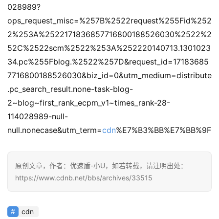
028989?
ops_request_misc=%257B%2522request%255Fid%252
2%253A%2522171836857716800188526030%2522%2
52C%2522scm%2522%253A%252220140713.1301023
34.pc%255Fblog.%2522%257D&request_id=17183685
7716800188526030&biz_id=0&utm_medium=distribute
.pc_search_result.none-task-blog-
2~blog~first_rank_ecpm_v1~times_rank-28-
114028989-null-
null.nonecase&utm_term=
cdn
%E7%B3%BB%E7%BB%9F
原创文章，作者：优速盾-小U，如若转载，请注明出处：
https://www.cdnb.net/bbs/archives/33515
cdn