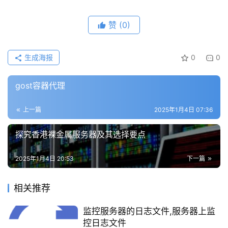
赞
(0)
公
告
生成海报
0
0
问
gost容器代理
答
社
区
上一篇
2025年1月4日 07:36
探究香港裸金属服务器及其选择要点
优
登录
注册
速
2025年1月4日 20:53
下一篇
盾
相关推荐
动
态
监控服务器的日志文件,服务器上监
控日志文件