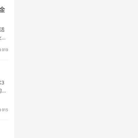
金
划活
业，
919
3
的，
915