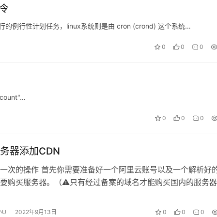
命令
行性计划任务，linux系统则是由 cron (crond) 这个系统…
0
0
0
"count"…
0
0
0
务器添加CDN
一次的操作 首先你需要准备好一个阿里云账号以及一个解析好
要购买服务器。（⚠️只有经过备案的域名才能购买国内的服务器
小U
2022年9月13日
0
0
0