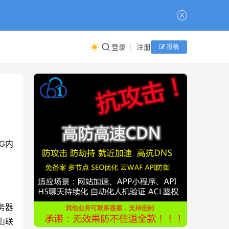
登录
注册
投稿
8G内
务器
山联