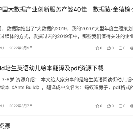
年中国大数据产业创新服务产婆40佳丨数据猿·金猿榜·
0月，数据猿推出了“大数据的2019，我的2020”大型年度主题策
过媒体的方式，发掘过去的2019年中，那些我们值得关注的企
得关心的人，以及…
小U
2022年9月9日
0
0
0
Build培生英语幼儿绘本翻译及pdf资源下载
 3-6岁 资源介绍： 本文给大家分享的是培生英语阅读街幼儿版K
绘本《Ants Build》，翻译成中文名为：蚂蚁造房子，pdf格式
百度网盘即可…
小U
2022年8月7日
0
0
0
资源