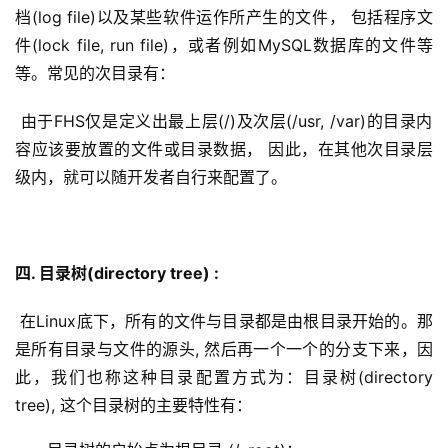
档(log file)以及某些软件运作所产生的文件， 包括程序文
公
件(lock file, run file)，或者例如MySQL数据库的文件等
告
等。常见的次目录有：
问
 由于FHS仅是定义出最上层(/)及次层(/usr, /var)的目录内
答
容应该要放置的文件或目录数据， 因此，在其他次目录层
社
级内，就可以随开发者自行来配置了。
区
优
登录
注册
速
四. 目录树(directory tree) :
盾
 在Linux底下，所有的文件与目录都是由根目录开始的。那
动
是所有目录与文件的源头, 然后再一个一个的分支下来，因
态
此，我们也称这种目录配置方式为：目录树(directory 
tree), 这个目录树的主要特性有：