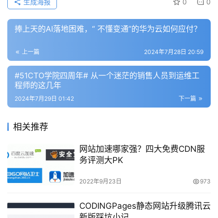
优
生成海报
0
0
登录
注册
速
盾
捧上天的AI落地困难，“ 不懂变通”的华为云如何应付？
动
上一篇
2024年7月28日 20:59
态
#51CTO学院四周年# 从一个迷茫的销售人员到运维工
程师的这几年
2024年7月29日 01:42
下一篇
相关推荐
网站加速哪家强？四大免费CDN服
务评测大PK
2022年9月23日
973
CODINGPages静态网站升级腾讯云
新版踩坑小记