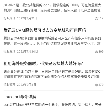
jsDelivr 是一款公共免费的 cdn，提供稳定的 CDN，可在流量巨大
的流行网站上进行使用，没有带宽限制，任何人都可以完全免费使
用 支持 npm、GitHub、WordPre…
行业资讯
2022年8月21日
1.1K
腾讯云CVM服务器可以去改变地域和可用区吗
腾讯云CVM服务器能否更换地域或者可用区？有很多用户的服务器
在使用过一段时间后，因为当初选择错误或者业务发生变化了，难
免会有更换地域的想法…
行业资讯
2022年7月30日
899
租用海外服务器时，带宽是选择越大越好吗？
说正事分割线 当然不是，只有适合自己的才是最好的。如果有IDC
提供商在不明所以的情况下向你胡吹介绍大带宽服务器有多好的时
候，你大可不必理会，要清楚自己的需求及受众市场。当你租用海
行业资讯
2022年9月4日
879
外…
linuxsort命令详解
sort是在Linux里非常常用的一个命令，管排序的，集中精力，五分