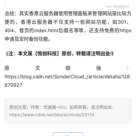
总结：其实香港云服务器使用管理面板来管理网站是比较方
公
告
便的，香港云服务器不仅支持一些网站功能，如301、
404、首页的index.html后缀名等等，还支持免费的https
问
申请及定时备份功能。
答
社
(注：本文属【恒创科技】原创，转载请注明出处!)
区
原文链接：
优
https://blog.csdn.net/SonderCloud_/article/details/128
登录
注册
速
870927
盾
动
原创文章，作者：优速盾-小U，如若转载，请注明出处：
态
https://www.cdnb.net/bbs/archives/33119