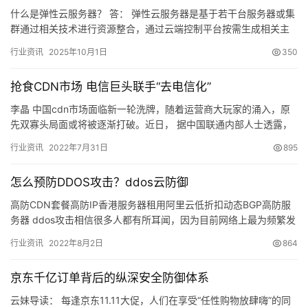
什么是弹性云服务器？ 答： 弹性云服务器是基于若干台服务器或集
群通过相关技术进行资源整合，通过云端控制平台按需生成相关主
机资源， 每台云主机都有完全的控制权限，可根据用户需要配置
行业资讯
2025年10月1日
350
环…
抢食CDN市场 电信巨头联手“去电信化”
李晶 中国cdn市场面临新一轮洗牌，随着运营商大玩家的涌入，原
先双寡头局面或将被逐渐打破。近日， 据中国联通内部人士透露，
中国电信、中国联通将合资成立一家CDN子公司，该公司具体运…
行业资讯
2022年7月31日
895
怎么预防DDOS攻击？ddos云防御
高防CDN套餐高防IP香港服务器租用阿里云低折扣动态BGP高防服
务器 ddos攻击相信很多人都有所耳闻，因为目前网络上最为频繁发
生的攻击种类就是DDOS了，主要原因在于DDOS有效…
行业资讯
2022年8月2日
864
京东千亿订单背后的纵深安全防御体系
云妹导读： 每逢京东11.11大促，人们在享受“任性购物放肆嗨”的同