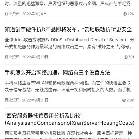
时，流量的迅猛激增、黑客组织的恶意攻击企图、黑灰产与羊毛党
们早已在11.11前蠢蠢欲动，就像一伙疯狂的匪徒随时准…
行业资讯
2022年9月4日
1.2K
知道创宇硬件抗D产品即将发布，“云地联动抗D”更安全
全球ddos攻击愈演愈烈 DDoS（Distributed Denial of Service） 分
布式拒绝服务作为最常见的网络攻击之一，素有“破坏之王”的称号。
图/知道创宇20…
行业资讯
2022年9月19日
791
手机怎么开启网络加速，网络有三个设置方法
手机网络主要有WLAN和移动数据两种网络。而它们的快慢主要取
决于信号基站、无线路由器、环境干扰和同时接入的人数。而手机
上能做的设置非常有限。虽然很有限，但也还是有几个点可以设置
行业资讯
2022年9月21日
2.9K
得更…
“西安服务器托管费用分析及比较”
(AnalysisandComparisonofXi’anServerHostingCosts)
西安服务器托管费用分析及比较 在现代社会中，服务器托管是一种