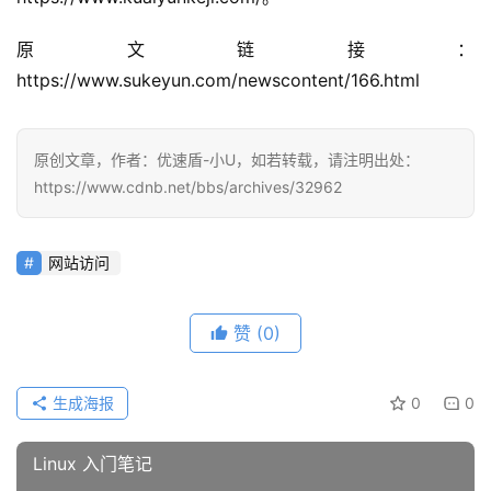
告
原文链接：
问
https://www.sukeyun.com/newscontent/166.html
答
社
区
原创文章，作者：优速盾-小U，如若转载，请注明出处：
https://www.cdnb.net/bbs/archives/32962
优
登录
注册
速
盾
网站访问
动
赞
(0)
态
生成海报
0
0
Linux 入门笔记