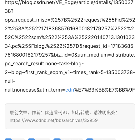
https://blog.csdn.net/VE_Edge/article/details/1350037
38?
ops_request_misc=%257B%2522request%255Fid%252
2%253A%2522171836857616800182179257%2522%2
52C%2522scm%2522%253A%252220140713.1301023
34.pc%255Fblog.%2522%257D&request_id=17183685
7616800182179257&biz_id=0&utm_medium=distribute.
pc_search_result.none-task-blog-
2~blog~first_rank_ecpm_v1~times_rank-5-135003738-
null-
null.nonecase&utm_term=
cdn
%E7%B3%BB%E7%BB%9F
原创文章，作者：优速盾-小U，如若转载，请注明出处：
https://www.cdnb.net/bbs/archives/32959