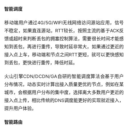
智能调度
优
登录
注册
速
移动端用户通过4G/5G/WIFI无线网络访问源站应用，信号
盾
不稳定，如果直连源站，RTT较长，按照主流的基于ACK反
馈或超时来判断丢包的拥塞控制算法，需要很长时间才能感
动
知到丢包，再进行重传，导致时延非常大，如果通过更近的
态
接入点上车，移动端和节点之间RTT更短，就可以更快感知
到丢包，更快进行重传，降低时延。
火山引擎CDN/DCDN/GA自研的智能调度算法会基于用户
分布情况，动态实时计算出接入质量更优的节点，例如在某
城市，会根据用户分布的集中度，选择离大多数用户更近的
接入点上传，相比传统的DNS调度能更好的实现就近接入，
提升用户体验。
智能路由