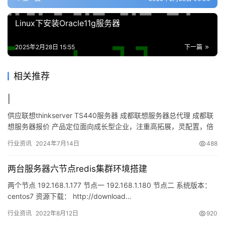
Linux下安装Oracle11g服务器
动
态
2025年2月28日 15:55
下一篇
相关推荐
|
供应联想thinkserver TS440服务器 成都联想服务器总代理 成都联
想服务器报价 产品定位面向成长型企业，注重高拓展，灵配置，倍
可靠的高端塔式服务器主要应用 ThinkS…
行业资讯
2024年7月14日
488
两台服务器六节点redis集群环境搭建
两个节点 192.168.1.177 节点一 192.168.1.180 节点二 系统版本：
centos7 资源下载： http://download…
行业资讯
2022年8月12日
920