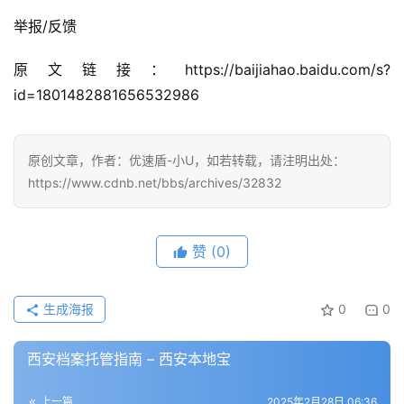
举报/反馈
原文链接：https://baijiahao.baidu.com/s?
id=1801482881656532986
原创文章，作者：优速盾-小U，如若转载，请注明出处：
公
https://www.cdnb.net/bbs/archives/32832
告
问
赞
(0)
答
社
区
生成海报
0
0
西安档案托管指南 – 西安本地宝
优
登录
注册
速
盾
上一篇
2025年2月28日 06:36