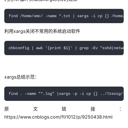
find /home/omc/ -name *.txt | xargs -i cp {} /home/o
利用xargs关闭不常用的系统启动软件
chkconfig | awk '{print $1}' | grep -Ev "sshd|networ
xargs总结示范：
find . -name "*.log" |xargs -p -i cp {} ../l
公
告
原文链接：
https://www.cnblogs.com/ftl1012/p/9250438.html
问