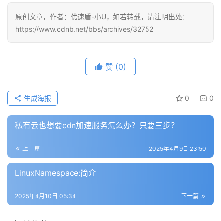
答
社
原创文章，作者：优速盾-小U，如若转载，请注明出处：
区
https://www.cdnb.net/bbs/archives/32752
优
登录
注册
速
赞
(0)
盾
生成海报
0
0
动
态
私有云也想要cdn加速服务怎么办？只要三步？
上一篇
2025年4月9日 23:50
LinuxNamespace:简介
2025年4月10日 05:34
下一篇