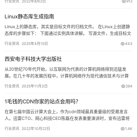
行业资讯
2022年8月2日
912
Linux静态库生成指南
Linux上的静态库，其实是目标文件的归档文件。 在Linux上创建静
态库的步骤如下： 下面通过实例具体讲解。 写源文件，生成目标文
件。 第一个源文件 my_print.c #in…
行业资讯
2025年4月15日
443
西安电子科技大学出版社
从20世纪70年代开始，以互联网为代表的计算机网络得到迅猛发
展。在几十年的发展历程中，计算机网络作为现代通信技术与计算
机技术高度整合的产物，经历了从简单到复杂、从低级到高级的发
行业资讯
2025年11月3日
264
展过…
1毛钱的CDN你家的站点会用吗？
在第七届中国云计算大会上，作为cdn领域最具重量级的受邀发言
人。迅雷CTO、网心科技CEO陈磊在发表重要演讲时，宣布迅雷将
推出国内首家无限节点CDN。而这一款CDN号称眼下国内最廉…
行业资讯
2022年10月22日
1.4K