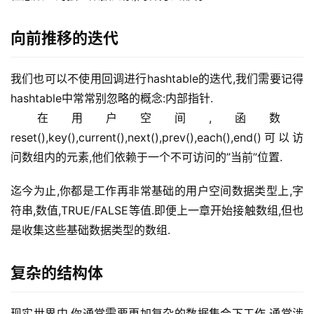
区
向前推移的迭代
优
登录
注册
速
盾
我们也可以不使用回调进行hashtable的迭代,我们需要记得
hashtable中常常别忽略的概念:内部指针.
动
 在用户空间,函数
态
reset(),key(),current(),next(),prev(),each(),end()可以访
问数组内的元素,他们依赖于一个不可访问的”当前”位置.
迄今为止,你都是工作再非常基础的用户空间数据类型上,字
符串,数值,TRUE/FALSE等值.即便上一章开始接触数组,但也
是收集这些基础数据类型的数组.
复杂的结构体
现实世界中,你通常需要更加复杂的数据集合下工作,通常涉