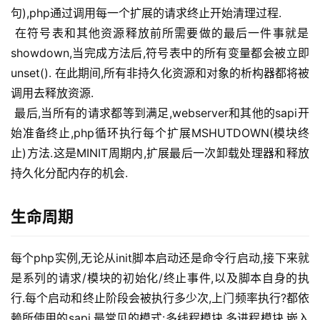
句),php通过调用每一个扩展的请求终止开始清理过程.
 在符号表和其他资源释放前所需要做的最后一件事就是
showdown,当完成方法后,符号表中的所有变量都会被立即
unset(). 在此期间,所有非持久化资源和对象的析构器都将被
调用去释放资源.
 最后,当所有的请求都等到满足,webserver和其他的sapi开
始准备终止,php循环执行每个扩展MSHUTDOWN(模块终
止)方法.这是MINIT周期内,扩展最后一次卸载处理器和释放
持久化分配内存的机会.
生命周期
每个php实例,无论从init脚本启动还是命令行启动,接下来就
是系列的请求/模块的初始化/终止事件,以及脚本自身的执
行.每个启动和终止阶段会被执行多少次,上门频率执行?都依
赖所使用的sapi.最常见的模式:多线程模块,多进程模块,嵌入