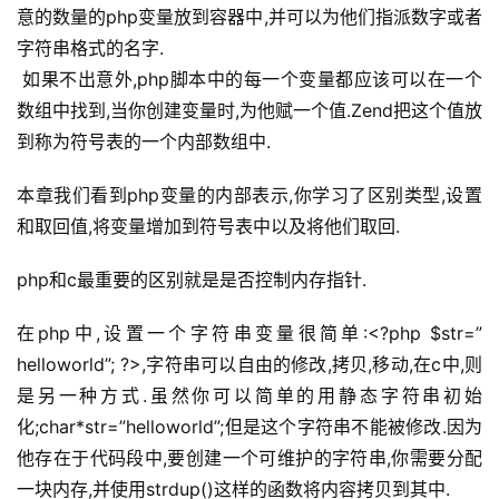
意的数量的php变量放到容器中,并可以为他们指派数字或者
字符串格式的名字.
 如果不出意外,php脚本中的每一个变量都应该可以在一个
数组中找到,当你创建变量时,为他赋一个值.Zend把这个值放
到称为符号表的一个内部数组中.
本章我们看到php变量的内部表示,你学习了区别类型,设置
和取回值,将变量增加到符号表中以及将他们取回.
php和c最重要的区别就是是否控制内存指针.
在php中,设置一个字符串变量很简单:<?php $str=”
helloworld”; ?>,字符串可以自由的修改,拷贝,移动,在c中,则
是另一种方式.虽然你可以简单的用静态字符串初始
化;char*str=”helloworld”;但是这个字符串不能被修改.因为
他存在于代码段中,要创建一个可维护的字符串,你需要分配
一块内存,并使用strdup()这样的函数将内容拷贝到其中.