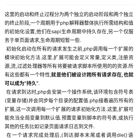
这里的启动和终止过程分为两个独立的启动阶段和两个独立
的终止阶段,一个周期用于php解释器整体执行所需结构和值
的初始化设置,他们在sapi生命周期中持久存在,另一个仅服
务于单页面请求,生命周期短暂一些.
 初始化启动在所有的请求发生之前,php调用每一个扩展的
模块初始化方法.这里,扩展可能会定义常量,定义类,注册资
源,流,过滤处理器等所有将要被请求脚本所使用的的资源.所
有这些都有一个特性,
就是他们被设计跨所有请求存在,也就
可以成为”持久”
.
 在请求到达时,php会安装一个操作系统,该环境包含符号表
(变量存储)并会同步每个目录的配置值.php接着遍历所有的
扩展,这一次调用每一个扩展的请求初始化方法.这里,扩展可
能充当全局变量到默认值.预置变量到脚本的符号表,或执行
其他的任务比如记录页面请求日志到文件.
 在一个请求完成处理后,(到达脚本末尾或者调用die()语