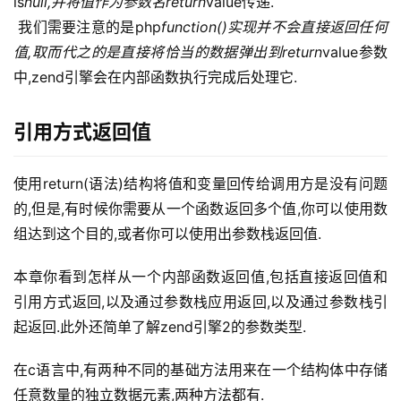
is
null,并将值作为参数名return
value传递.
 我们需要注意的是php
function()实现并不会直接返回任何
值,取而代之的是直接将恰当的数据弹出到return
value参数
中,zend引擎会在内部函数执行完成后处理它.
引用方式返回值
使用return(语法)结构将值和变量回传给调用方是没有问题
的,但是,有时候你需要从一个函数返回多个值,你可以使用数
组达到这个目的,或者你可以使用出参数栈返回值.
公
本章你看到怎样从一个内部函数返回值,包括直接返回值和
告
引用方式返回,以及通过参数栈应用返回,以及通过参数栈引
起返回.此外还简单了解zend引擎2的参数类型.
问
答
在c语言中,有两种不同的基础方法用来在一个结构体中存储
社
任意数量的独立数据元素,两种方法都有.