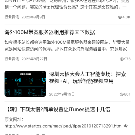
如今HTTP代理已经被广泛的应用，很多人在选在http代理时，会遇
到一个问题，哪家的http代理性价比高？这个其实是比较难的，一
般只有尝试过，之后再选择时才能避免踩雷。下面我给大家…
行业资讯
2022年9月9日
4.0K
海外100M带宽服务器租用推荐天下数据
如今很多站长都会选用海外100M带宽服务器来建设网站，毕竟大带
宽是网站快速访问的保障。那么在众多海外服务器当中，究竟哪家
100M带宽服务器比较好？本文给大家推荐天下数据美国服务器。…
行业资讯
2022年8月27日
976
深圳云栖大会人工智能专场：探索
视频+AI，玩转智能视频应用
2022年9月19日
801
【转】下载太慢?简单设置让iTunes提速十几倍
原文网址：
http://www.startos.com/mac/ipad/tips/2010120713291.html 今
年可以说是苹果欢笑的一年，ipad的发布，iphone4…