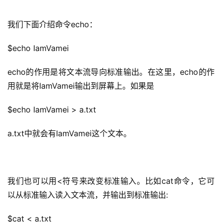
我们下面介绍命令echo：
$echo IamVamei
echo
的作用是
将文本流导向标准输出
。在这里，echo的作
用就是将IamVamei输出到屏幕上。如果是
$echo IamVamei > a.txt
a.txt中就会有IamVamei这个文本。
我们也可以用
<
符号来
改变标准输入
。比如
cat
命令，它可
以
从标准输入读入文本流
，
并输出到标准输出
:
$cat < a.txt