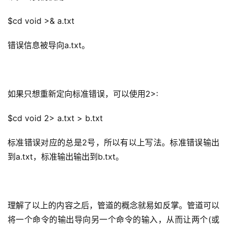
区
$cd void >& a.txt
优
登录
注册
错误信息被导向a.txt。
速
盾
动
如果只想
重新定向标准错误
，可以使用
2>
:
态
$cd void 2> a.txt > b.txt
标准错误对应的总是2号，所以有以上写法。标准错误输出
到a.txt，标准输出输出到b.txt。
理解了以上的内容之后，
管道
的概念就易如反掌。管道可以
将一个命令的输出导向另一个命令的输入，从而让两个(或