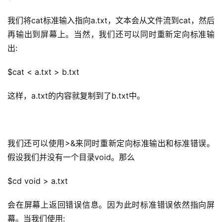
我们将cat标准输入指向a.txt，文本会从文件流到cat，然后
再输出到屏幕上。当然，我们还可以同时重新定向标准输
出:
$cat < a.txt > b.txt
这样，a.txt的内容就复制到了b.txt中。
我们还可以使用>&来
同时重新定向标准输出和标准错误
。
公
假设我们并没有一个目录void。那么
告
$cd void > a.txt
问
答
会在屏幕上返回错误信息。因为此时标准错误依然指向屏
社
幕。当我们使用: