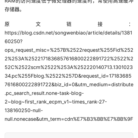
RAM的访问速度低于微处理器的速度时，常使用高速缓冲
存储器。
原文链接：
https://blog.csdn.net/songwenbiao/article/details/1381
60250?
ops_request_misc=%257B%2522request%255Fid%252
2%253A%2522171836857616800222891722%2522%2
52C%2522scm%2522%253A%252220140713.1301023
34.pc%255Fblog.%2522%257D&request_id=17183685
7616800222891722&biz_id=0&utm_medium=distribute
.pc_search_result.none-task-blog-
2~blog~first_rank_ecpm_v1~times_rank-27-
138160250-null-
null.nonecase&utm_term=cdn%E7%B3%BB%E7%BB%9F