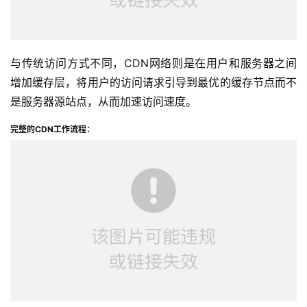
答
社
区
与传统访问方式不同，CDN网络则是在用户和服务器之间
增加缓存层，将用户的访问请求引导到最优的缓存节点而不
优
登录
注册
速
是服务器源站点，从而加速访问速度。
盾
完整的CDN工作流程：
动
态