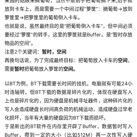
果园的姑娘采摘葡萄，当然不是前手把葡萄摘下来,后手就
放到卡车上，而是需要一个中间过程“箩筐”：摘葡萄→放到
箩筐里→把箩筐里的葡萄倒入卡车。
也就是说，虽然最终目的是“把葡萄倒入卡车”，但中间必须
要经过“箩筐”的转手，这里的箩筐就是Buffer。是“暂时存放
物品的空间”。
注意2个关键词：
暂时，空间
再换句话说，为了完成最终目标：把葡萄放入卡车的
空间
，
公
需要
暂时
把葡萄放入箩筐的
空间。
告
以BT为例，BT下载需要长时间的挂机，电脑就有可能24小
问
时连轴转，但BT下载的数据是碎片化的，体现在硬盘写入
答
社
上也是碎片化的，因为硬盘是机械寻址器件，这种碎片化的
区
写入会造成硬盘长时间高负荷的机械运动，造成硬盘过早老
化损坏，当年有大量的硬盘因为BT下载而损坏。
优
登录
注册
于是新出的BT软件在内存里开辟了Buffer，数据暂时写入
速
Buffer，攒到一定的大小（比如512M）再一次性写入硬