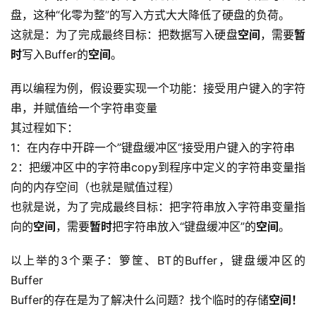
盾
盘，这种“化零为整”的写入方式大大降低了硬盘的负荷。
这就是：为了完成最终目标：把数据写入硬盘
空间
，需要
暂
动
时
写入Buffer的
空间
。
态
再以编程为例，假设要实现一个功能：接受用户键入的字符
串，并赋值给一个字符串变量
其过程如下：
1：在内存中开辟一个”键盘缓冲区“接受用户键入的字符串
2：把缓冲区中的字符串copy到程序中定义的字符串变量指
向的内存空间（也就是赋值过程）
也就是说，为了完成最终目标：把字符串放入字符串变量指
向的
空间
，需要
暂时
把字符串放入“键盘缓冲区”的
空间
。
以上举的3个栗子：箩筐、BT的Buffer，键盘缓冲区的
Buffer
Buffer的存在是为了解决什么问题？找个临时的存储
空间！