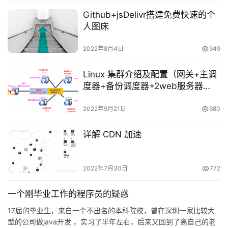
Github+jsDelivr搭建免费快速的个
人图床
2022年8月4日
949
Linux 集群介绍及配置（网关+主调
度器+备份调度器+2web服务器
+NFS服务器）（双机热备+负载均
衡+共享目录+DNAT）
2022年9月21日
980
详解 CDN 加速
2022年7月30日
772
一个刚毕业工作的程序员的疑惑
17届的毕业生，来自一个不出名的本科院校，曾在深圳一家比较大
型的公司做java开发 ，实习了半年左右，后来又回到了离自己的老