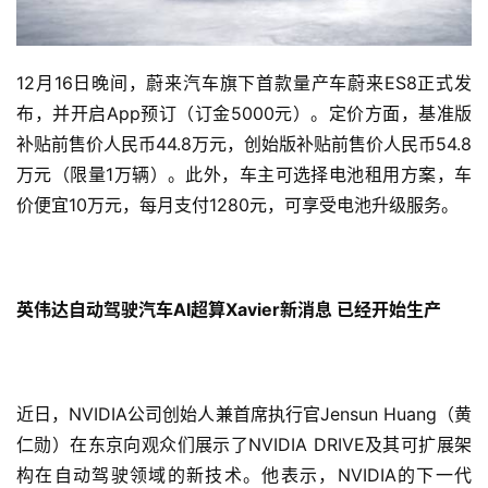
12月16日晚间，蔚来汽车旗下首款量产车蔚来ES8正式发
布，并开启App预订（订金5000元）。定价方面，基准版
补贴前售价人民币44.8万元，创始版补贴前售价人民币54.8
万元（限量1万辆）。此外，车主可选择电池租用方案，车
价便宜10万元，每月支付1280元，可享受电池升级服务。
英伟达自动驾驶汽车AI超算Xavier新消息 已经开始生产
近日，NVIDIA公司创始人兼首席执行官Jensun Huang（黄
仁勋）在东京向观众们展示了NVIDIA DRIVE及其可扩展架
构在自动驾驶领域的新技术。他表示，NVIDIA的下一代