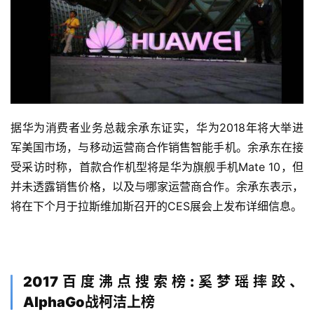
据华为消费者业务总裁余承东证实，华为2018年将大举进
军美国市场，与移动运营商合作销售智能手机。余承东在接
受采访时称，首款合作机型将是华为旗舰手机Mate 10，但
并未透露销售价格，以及与哪家运营商合作。余承东表示，
将在下个月于拉斯维加斯召开的CES展会上发布详细信息。
2017百度沸点搜索榜:奚梦瑶摔跤、
AlphaGo战柯洁上榜