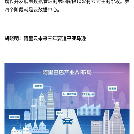
增长并发展到数据管理的第四阶段以公有云为主的阶段。第
四个阶段就是云数据中心。
胡晓明：阿里云未来三年要追平亚马逊