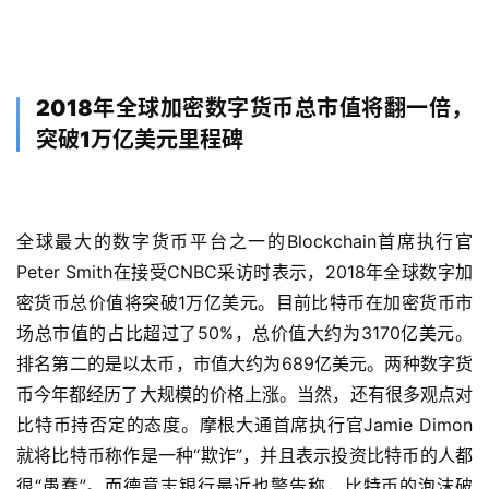
2018年全球加密数字货币总市值将翻一倍，
突破1万亿美元里程碑
全球最大的数字货币平台之一的Blockchain首席执行官
Peter Smith在接受CNBC采访时表示，2018年全球数字加
密货币总价值将突破1万亿美元。目前比特币在加密货币市
场总市值的占比超过了50%，总价值大约为3170亿美元。
排名第二的是以太币，市值大约为689亿美元。两种数字货
币今年都经历了大规模的价格上涨。当然，还有很多观点对
比特币持否定的态度。摩根大通首席执行官Jamie Dimon
就将比特币称作是一种“欺诈”，并且表示投资比特币的人都
很“愚蠢”。而德意志银行最近也警告称，比特币的泡沫破