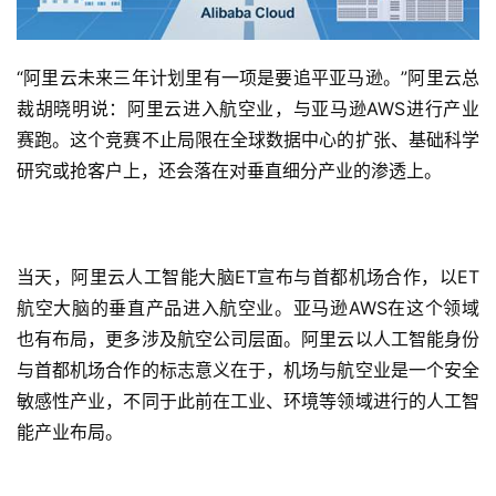
“阿里云未来三年计划里有一项是要追平亚马逊。”阿里云总
裁胡晓明说：阿里云进入航空业，与亚马逊AWS进行产业
赛跑。这个竞赛不止局限在全球数据中心的扩张、基础科学
研究或抢客户上，还会落在对垂直细分产业的渗透上。
当天，阿里云人工智能大脑ET宣布与首都机场合作，以ET
航空大脑的垂直产品进入航空业。亚马逊AWS在这个领域
也有布局，更多涉及航空公司层面。阿里云以人工智能身份
与首都机场合作的标志意义在于，机场与航空业是一个安全
敏感性产业，不同于此前在工业、环境等领域进行的人工智
能产业布局。