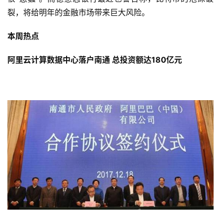
裂，将给明年的金融市场带来巨大风险。
本周热点
阿里云计算数据中心落户南通 总投资额达180亿元