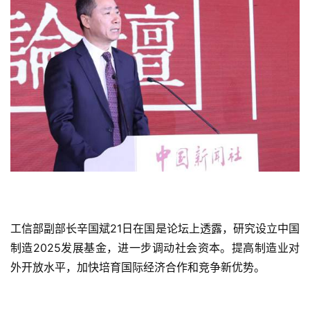
工信部副部长辛国斌21日在国是论坛上透露，研究设立中国
制造2025发展基金，进一步调动社会资本。提高制造业对
外开放水平，加快培育国际经济合作和竞争新优势。