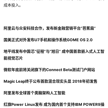
成本投入。
阿里云与众安科技合作，发布新金融营销平台“芭蕉扇”
国美正式对外发布U7手机和操作系统GOME OS 2.0
地平线发布中国芯“征程”与“旭日” 成中国首款嵌入式人工智
能视觉芯片
微软年底前将关闭旗下的Connect Beta测试门户网站
Magic Leap终于公布首款混合现实头显 2018年初发售
阿里发布全球首个类脑架构人工智能
红旗Power Linux发布 成为国内首个支持IBM POWER9操