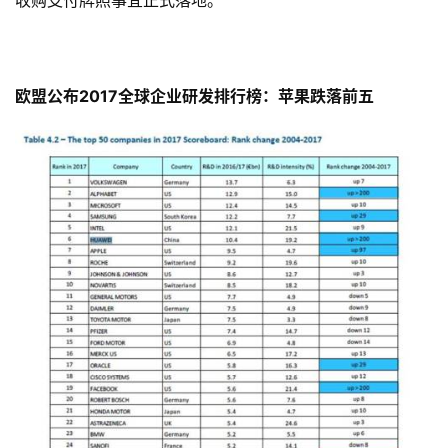
收购支付牌照事宜正式落地。
欧盟公布2017全球企业研发排行榜：苹果跌落前五