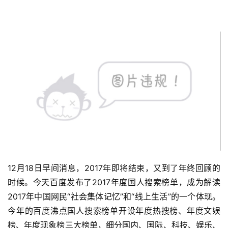
12月18日早间消息，2017年即将结束，又到了年终回顾的
时候。今天百度发布了2017年度国人搜索榜单，成为解读
2017年中国网民“社会集体记忆”和“线上生活”的一个体现。
今年的百度沸点国人搜索榜单开设年度热搜榜、年度文娱
榜、年度现象榜三大榜单，细分国内、国际、科技、娱乐、