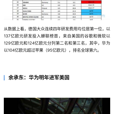
从数据上看，德国大众连续四年研发费用均位居第一位，以
137亿欧元研发投入蝉联榜首，来自美国的谷歌和微软以
129亿欧元和124亿欧元分列第二名和第三名，其中，华为
以104亿欧元超过苹果（95亿欧元），排名全球第六。
余承东：华为明年进军美国