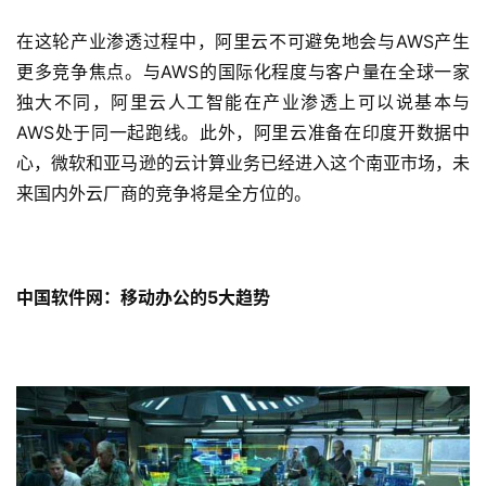
在这轮产业渗透过程中，阿里云不可避免地会与AWS产生
更多竞争焦点。与AWS的国际化程度与客户量在全球一家
独大不同，阿里云人工智能在产业渗透上可以说基本与
AWS处于同一起跑线。此外，阿里云准备在印度开数据中
心，微软和亚马逊的云计算业务已经进入这个南亚市场，未
来国内外云厂商的竞争将是全方位的。
中国软件网：移动办公的5大趋势