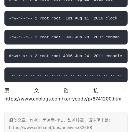
-rw-r--r-- 1 root root  181 Aug 11  2016 clock
公
告
-rw-r--r-- 1 root root  903 Jun 28  2007 conman
问
答
drwxr-xr-x 2 root root 4096 Jun 24  2011 console
社
区
................................................
优
登录
注册
原文链接：
速
盾
https://www.cnblogs.com/kerrycode/p/6741200.html
动
原创文章，作者：优速盾-小U，如若转载，请注明出处：
态
https://www.cdnb.net/bbs/archives/32558