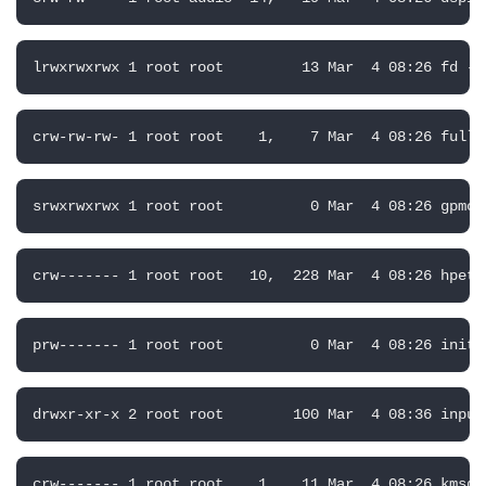
lrwxrwxrwx 1 root root         13 Mar  4 08:26 fd ->
crw-rw-rw- 1 root root    1,    7 Mar  4 08:26 full
srwxrwxrwx 1 root root          0 Mar  4 08:26 gpmct
crw------- 1 root root   10,  228 Mar  4 08:26 hpet
prw------- 1 root root          0 Mar  4 08:26 initc
drwxr-xr-x 2 root root        100 Mar  4 08:36 input
crw------- 1 root root    1,   11 Mar  4 08:26 kmsg