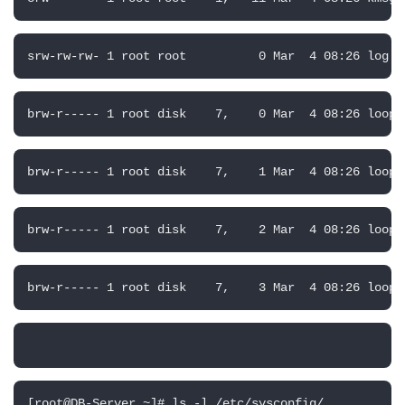
srw-rw-rw- 1 root root          0 Mar  4 08:26 log
brw-r----- 1 root disk    7,    0 Mar  4 08:26 loop0
brw-r----- 1 root disk    7,    1 Mar  4 08:26 loop1
brw-r----- 1 root disk    7,    2 Mar  4 08:26 loop2
brw-r----- 1 root disk    7,    3 Mar  4 08:26 loop3
[root@DB-Server ~]
# ls -l /etc/sysconfig/