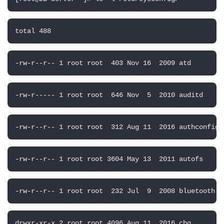
total 488
-rw-r--r-- 1 root root  403 Nov 16  2009 atd
-rw-r----- 1 root root  646 Nov  5  2010 auditd
-rw-r--r-- 1 root root  312 Aug 11  2016 authconfig
-rw-r--r-- 1 root root 3604 May 13  2011 autofs
-rw-r--r-- 1 root root  232 Jul  9  2008 bluetooth
drwxr-xr-x 2 root root 4096 Aug 11  2016 cbq