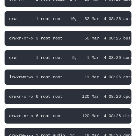
crw------- 1 root root   10,   62 Mar  4 08:26 autof
drwxr-xr-x 3 root root         60 Mar  4 08:26 bus
crw------- 1 root root    5,    1 Mar  4 08:26 conso
lrwxrwxrwx 1 root root         11 Mar  4 08:26 core 
drwxr-xr-x 6 root root        120 Mar  4 08:26 cpu
drwxr-xr-x 6 root root        120 Mar  4 08:26 disk
crw-rw---- 1 root audio  14,   19 Mar  4 08:26 dsp1