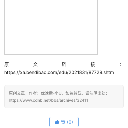
公
告
问
答
社
区
原文链接：
优
登录
注册
https://xa.bendibao.com/edu/2021831/87729.shtm
速
盾
原创文章，作者：优速盾-小U，如若转载，请注明出处：
动
https://www.cdnb.net/bbs/archives/32411
态
赞
(0)