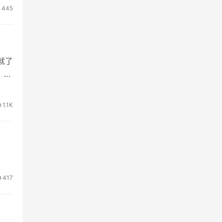
445
就了
，微
1.1K
417