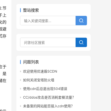
.节
整站搜索
千上
化的
规避
式存
问题列表
在于
欢迎使用优速盾SCDN
，是
如何关闭宝塔防火墙
储在
使用cdn后总是出现504错误
CC/ddos攻击是否消耗套餐流量？
未备案的网站能否接入cdn使用？