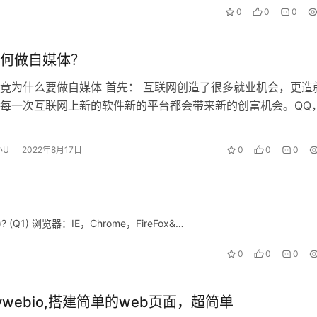
0
0
0
何做自媒体？
竟为什么要做自媒体 首先： 互联网创造了很多就业机会，更造
每一次互联网上新的软件新的平台都会带来新的创富机会。QQ
，淘宝，抖音，头条，小程序等…
小U
2022年8月17日
0
0
0
(Q1) 浏览器：IE，Chrome，FireFox&…
0
0
0
ywebio,搭建简单的web页面，超简单