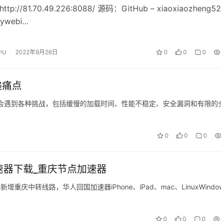
tp://81.70.49.226:8088/ 源码：GitHub – xiaoxiaozheng52
pywebi…
小U
2022年9月26日
0
0
0
递痛点
会遇到各种挑战，包括缓慢的加载时间、性能不稳定、安全漏洞和有限的
0
0
0
速器下载_重庆节点加速器
重庆中转线路，华人回国加速器iPhone、iPad、mac、LinuxWindo
0
0
0