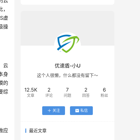
的云
比，
S虚
级操
，云
优速盾-小U
本身
这个人很懒，什么都没有留下～
模的
12.5K
2
7
2
6
要综
文章
评论
问题
回答
粉丝
关注
私信
做应
最近文章