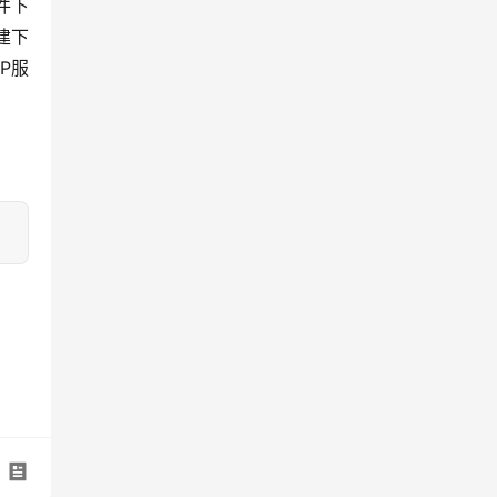
件下
建下
P服