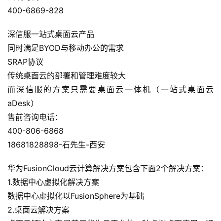
告
400-6869-828
深信服一站式桌面云产品
问
同时满足BYOD与移动办公的需求
答
社
SRAP协议
区
传统桌面云的部署和管理难度较大
而深信服的方案只需要桌面云一体机（一站式桌面云
优
登录
注册
aDesk）
速
售前咨询电话：
盾
400-806-6868
18681828898-石先生-西安
动
态
华为FusionCloud云计算解决方案包含下面2个解决方案：
1.数据中心虚拟化解决方案
数据中心虚拟化以FusionSphere为基础
2.桌面云解决方案