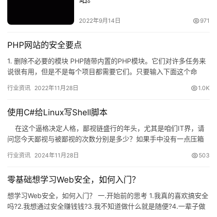
2022年9月14日
971
PHP网站的安全要点
1. 删除不必要的模块 PHP随带内置的PHP模块。它们对许多任务来
说很有用，但是不是每个项目都需要它们。只要输入下面这个命
令，就可以查看可用的PHP模块： 一旦你查看了列表，现在…
行业资讯
2022年11月28日
1.0K
使用C#给Linux写Shell脚本
在这个逼格决定人格，鄙视链盛行的年头，尤其是咱们IT界，请
问您今天鄙视与被鄙视的次数分别是多少？如果手中没有一点压箱
的本事，那就只有看的份了。…
行业资讯
2024年11月28日
503
零基础想学习Web安全，如何入门？
想学习Web安全，如何入门？ 一.开始前的思考 1.我真的喜欢搞安全
吗?2.我想通过安全赚钱钱?3.我不知道做什么就是随便?4.一辈子做
安全吗 这些不想清楚会对你以后的发展很不利，…