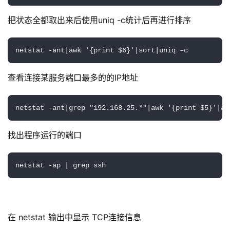
区
把状态全都取出来后使用uniq -c统计后再进行排序
优
登录
注册
速
netstat -ant|awk '{print $6}'|sort|uniq –c
盾
查看连接某服务端口最多的的IP地址
动
态
netstat -ant|grep "192.168.25.*"|awk '{print $5}'|aw
找出程序运行的端口
netstat -ap | grep ssh
在 netstat 输出中显示 TCP连接信息 