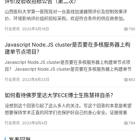
评价及验收招标公告（第二次）
山西医科大学第一医院现对一台直线加速器预评价及控制效果评
价、环境影响评价组织招标采购，欢迎符合条件的供应商参加。
一、项目名称及内容 1、项目名称：直线加速器预控评、环境影响评
行业资讯
2023年5月16日
790
价招…
Javascript Node.JS cluster是否要在多核服务器上构
建单节点项目？
Javascript Node.JS cluster是否要在多核服务器上构建单节点项
目？ Javascript Node.JS cluster是否要在多核服务器上构建单节
点项目？,…
行业资讯
2022年8月23日
863
如何看待佛罗里达大学ECE博士生陈慧祥自杀？
没想到这个回答引起了这么多人的关注。写这个回答的本意是希望
想要保持学术正直的同学们也保护好自己的身心安全。证据很重
要，做好录音，跟导师谈话的、跟校方谈话的，都保存好（美国大
行业资讯
2023年8月4日
784
部分州法…
发表回复