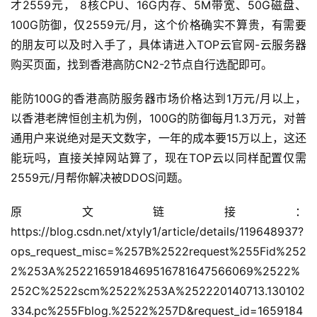
才2559元， 8核CPU、16G内存、5M带宽、50G磁盘、
公
100G防御，仅2559元/月，这个价格确实不算贵，有需要
告
的朋友可以及时入手了，具体请进入TOP云官网-云服务器
购买页面，找到香港高防CN2-2节点自行选配即可。
问
答
能防100G的香港高防服务器市场价格达到1万元/月以上，
社
以香港老牌恒创主机为例，100G的防御每月1.3万元，对普
区
通用户来说绝对是天文数字，一年的成本要15万以上，这还
能玩吗，直接关掉网站算了，现在TOP云以同样配置仅需
优
登录
注册
2559元/月帮你解决被DDOS问题。
速
盾
原文链接：
https://blog.csdn.net/xtyly1/article/details/119648937?
动
ops_request_misc=%257B%2522request%255Fid%252
态
2%253A%2522165918469516781647566069%2522%
252C%2522scm%2522%253A%252220140713.130102
334.pc%255Fblog.%2522%257D&request_id=1659184