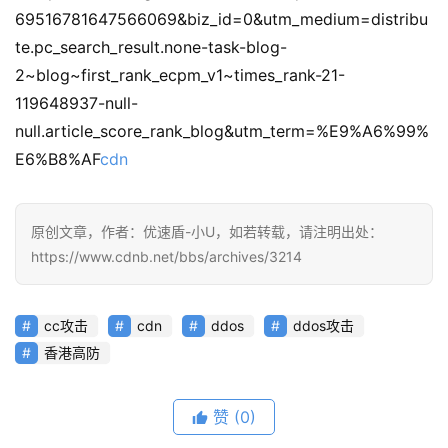
69516781647566069&biz_id=0&utm_medium=distribu
te.pc_search_result.none-task-blog-
2~blog~first_rank_ecpm_v1~times_rank-21-
119648937-null-
null.article_score_rank_blog&utm_term=%E9%A6%99%
E6%B8%AF
cdn
原创文章，作者：优速盾-小U，如若转载，请注明出处：
https://www.cdnb.net/bbs/archives/3214
cc攻击
cdn
ddos
ddos攻击
香港高防
赞
(0)