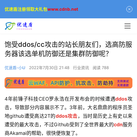
优速盾注册领取大礼包
www.cdnb.net
饱受ddos/cc攻击的站长朋友们，选高防服
务器该选单机防御还是集群防御呢？
优速盾-小U
2022年7月30日 21:48
行业资讯
阅读 788
4年前锤子科技CEO罗永浩在开发布会的时候遭遇
ddos
攻
击，导致部分内容展示不了。3年前，大名鼎鼎的程序员圣
地github遭受高达2T的
ddos攻击
，当时是历史上有史以来
遭受的最大攻击，不过Github受到了全世界最大的
cdn
服务
商Akamai的帮助，很快便恢复了。