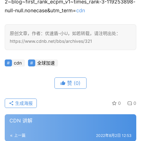
2~blog~first_rank_ecpm_v1~times_rank-3-119253898-
问
null-null.nonecase&utm_term=
cdn
答
社
区
原创文章，作者：优速盾-小U，如若转载，请注明出处：
https://www.cdnb.net/bbs/archives/321
优
登录
注册
速
盾
cdn
全球加速
动
赞
(0)
态
生成海报
0
0
CDN 讲解
上一篇
2022年8月2日 12:53