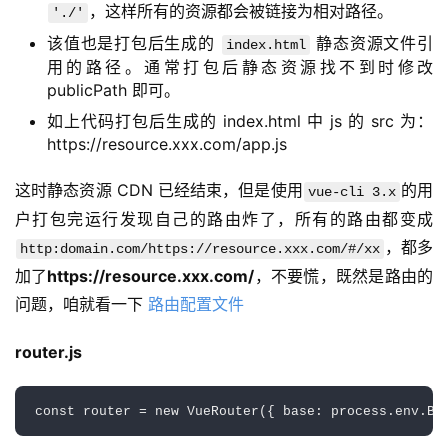
，这样所有的资源都会被链接为相对路径。
'./'
该值也是打包后生成的
静态资源文件引
index.html
用的路径。通常打包后静态资源找不到时修改
publicPath 即可。
如上代码打包后生成的 index.html 中 js 的 src 为：
https://resource.xxx.com/app.js
这时静态资源 CDN 已经结束，但是使用
的用
vue-cli 3.x
户打包完运行发现自己的路由炸了，所有的路由都变成
，都多
http:domain.com/https://resource.xxx.com/#/xx
加了
https://resource.xxx.com/
，不要慌，既然是路由的
问题，咱就看一下 
路由配置文件
router.js
const
 router 
=
new
VueRouter
(
{
 base
:
 process
.
env
.
BA