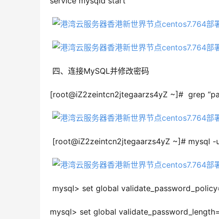
service mysqld start
 四、连接MySQL并修改密码
[root@iZ2zeintcn2jtegaarzs4yZ ~]#  grep “pa
 [root@iZ2zeintcn2jtegaarzs4yZ ~]# mysql -
 mysql> set global validate_password_policy
mysql> set global validate_password_length=