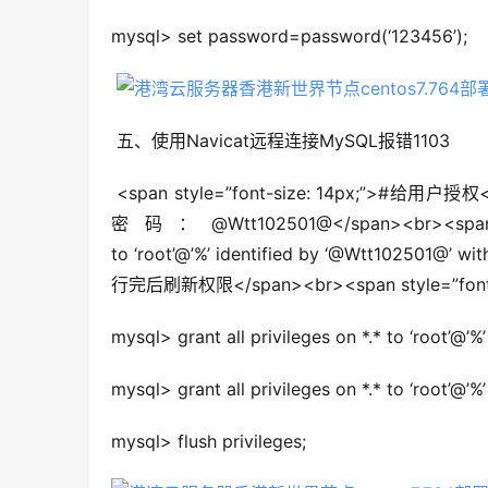
mysql> set password=password(‘123456’);
 五、使用Navicat远程连接MySQL报错1103
 <span style=”font-size: 14px;”>#给用户授权
密码：@Wtt102501@</span><br><span styl
to ‘root’@’%’ identified by ‘@Wtt102501@’ w
行完后刷新权限</span><br><span style=”font-siz
mysql> grant all privileges on *.* to ‘root’
mysql> grant all privileges on *.* to ‘root’@’%’
mysql> flush privileges; 