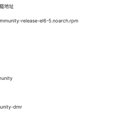
下载地址
mmunity-release-el6-5.noarch.rpm
unity
unity-dmr