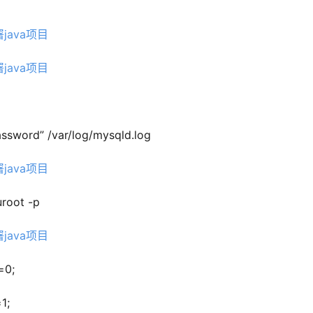
ssword” /var/log/mysqld.log
uroot -p
=0;
1;