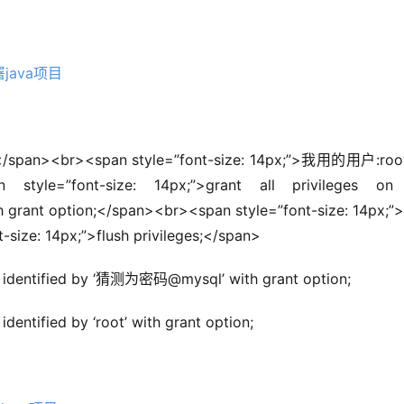
</span><br><span style=”font-size: 14px;”>我用的用户:roo
e=”font-size: 14px;”>grant all privileges on *
ith grant option;</span><br><span style=”font-size: 14px;
e: 14px;”>flush privileges;</span>
@’%’ identified by ‘猜测为密码@mysql’ with grant option;
 identified by ‘root’ with grant option;