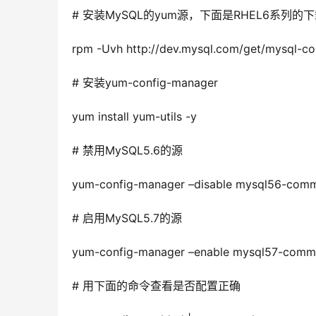
# 安装MySQL的yum源，下面是RHEL6系列的
rpm -Uvh http://dev.mysql.com/get/mysql-co
# 安装yum-config-manager
yum install yum-utils -y
# 禁用MySQL5.6的源
yum-config-manager –disable mysql56-comm
# 启用MySQL5.7的源
yum-config-manager –enable mysql57-comm
# 用下面的命令查看是否配置正确