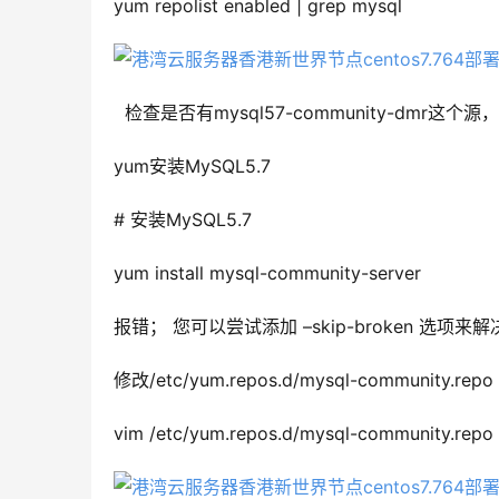
yum repolist enabled | grep mysql
  检查是否有mysql57-community-dmr这
yum安装MySQL5.7
# 安装MySQL5.7
yum install mysql-community-server
报错； 您可以尝试添加 –skip-broken 选项来解决该问
修改/etc/yum.repos.d/mysql-community.re
vim /etc/yum.repos.d/mysql-community.repo