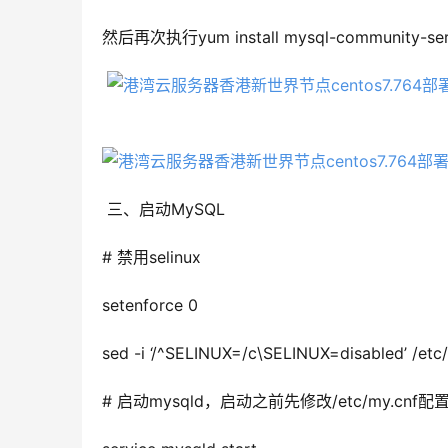
然后再次执行yum install mysql-community-ser
 三、启动MySQL
# 禁用selinux
setenforce 0
sed -i ‘/^SELINUX=/c\SELINUX=disabled’ /etc/
# 启动mysqld，启动之前先修改/etc/my.c