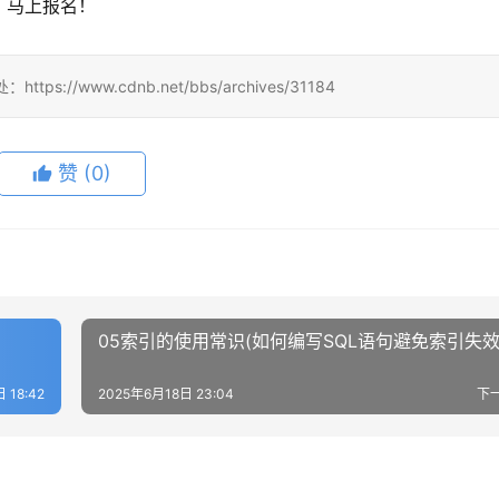
​，马上报名！
/www.cdnb.net/bbs/archives/31184
赞
(0)
05索引的使用常识(如何编写SQL语句避免索引失效
 18:42
2025年6月18日 23:04
下