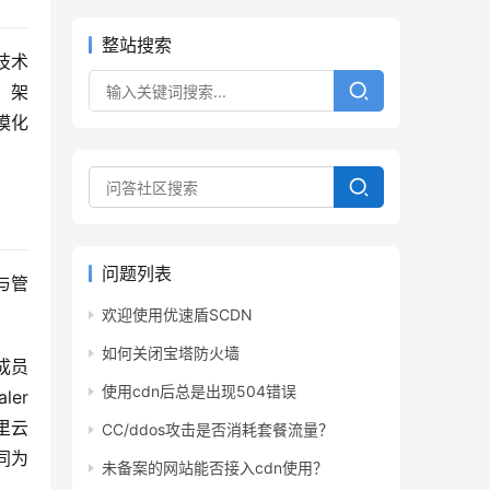
整站搜索
技术
、架
模化
问题列表
与管
欢迎使用优速盾SCDN
如何关闭宝塔防火墙
成员
使用cdn后总是出现504错误
r 
里云
CC/ddos攻击是否消耗套餐流量？
共同为
未备案的网站能否接入cdn使用？