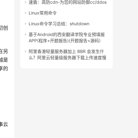
速盾：高防cdn-为您的网站防御cc/ddos
Linux常用命令
Linux命令学习总结：shutdown
初创
基于Android的西安翻译学院专业预填报
APP(程序+开题报告)(开题报告+源码）
但在另
阿里香港轻量服务器加上 BBR 会发生什
么？阿里云轻量级服务器下载上传速度慢
越是
享的
事云