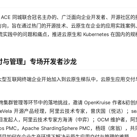
里巴巴 ACE 同城联合冠名主办的、广泛面向企业开发者、开源社区的
tes 方向，旨在通过热门的开源技术、云原生在企业的应用实践案例
中的问题和痛点，推进云原生和 Kubernetes 在国内的规
用交付与管理」专场开发者沙龙
越多的大型互联网终端企业开始加入到云原生梯队中，云原生应用交付
。
管理等环节中的落地挑战，邀请 OpenKruise 作者&初创
ela 开源产品经理，阿里云技术专家，曾庆国（悦达）；seale
ler 项目发起人，阿里云技术专家方海涛（中弈）；OCM 维护者，阿
 PMC，Apache ShardingSphere PMC，杨翊（席翁），
项目如何在企业生产环境下解决云原生应用交付与管理的难题。