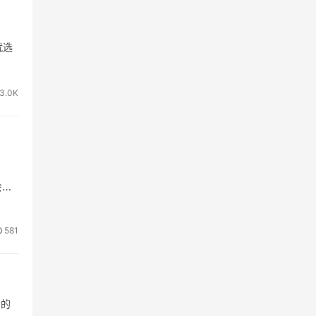
就选
3.0K
。
会进
581
含的