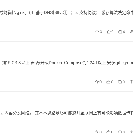
负载均衡[Nginx]（4. 基于DNS[BIND]）；5. 支持协议； 缓存算法决定命
0
0
0
19.03.8以上 安装/升级Docker-Compose到1.24.1以上 安装git（yum
0
0
0
ry Network, 即内容分发网络。 其基本思路是尽可能避开互联网上有可能影响数据传
0
0
0