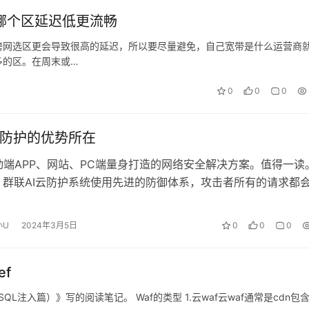
哪个区延迟低更流畅
跨网选区更会导致很高的延迟，所以要尽量避免，自己宽带是什么运营商
多的区。在周末或…
0
0
0
云防护的优势所在
动端APP、网站、PC端量身打造的网络安全解决方案。值得一读
介 群联AI云防护系统使用先进的防御体系，攻击者所有的请求都
节点上&…
小U
2024年3月5日
0
0
0
ef
QL注入篇）》写的阅读笔记。 Waf的类型 1.云waf云waf通常是cdn包