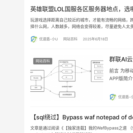
英雄联盟LOL国服各区服务器地点，选
玩游戏选择距离自己较近的城市，才能有流畅的网络，
择什么网，人数越多，网络会变得较差，尽量避免人太
优速盾-小U
网站百科
2025年6月18日
群联AI
网站百科
前言 为移
APP版简
入虚拟防护
优速盾-
【sql绕过】Bypass waf notepad of d
文章是通过阅读《【独家连载】我的WafBypass之道 （S