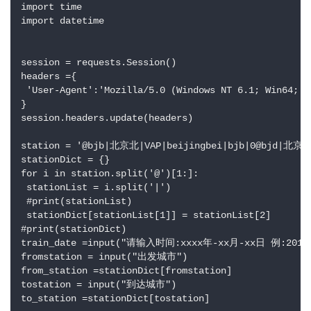
import time
import datetime
优
登录
注册
速
盾
session = requests.Session()
headers ={
 'User-Agent':'Mozilla/5.0 (Windows NT 6.1; Win64; x
动
}
态
session.headers.update(headers)
station = '@bjb|北京北|VAP|beijingbei|bjb|0@bjd|北京东
stationDict = {}
for i in station.split('@')[1:]:
 stationList = i.split('|')
 #print(stationList)
 stationDict[stationList[1]] = stationList[2]
#print(stationDict)
train_date =input("请输入时间:xxxx年-xx月-xx日 例:2018-
fromstation = input("出发城市")
from_station =stationDict[fromstation]
tostation = input("到达城市")
to_station =stationDict[tostation]