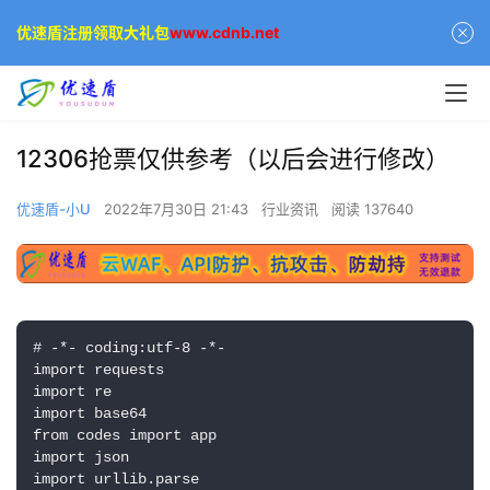
优速盾注册领取大礼包
www.cdnb.net
12306抢票仅供参考（以后会进行修改）
优速盾-小U
2022年7月30日 21:43
行业资讯
阅读 137640
公
告
# -*- coding:utf-8 -*-
import requests
import re
问
import base64
答
from codes import app
社
import json
区
import urllib.parse