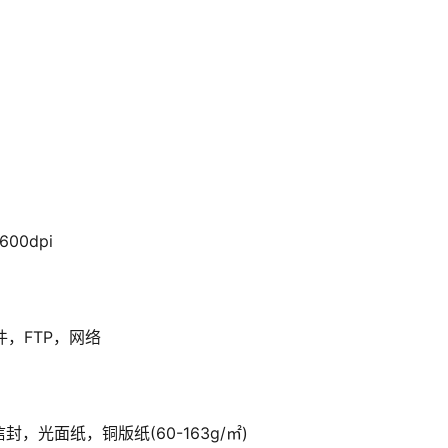
00dpi
，FTP，网络
光面纸，铜版纸(60-163g/㎡)