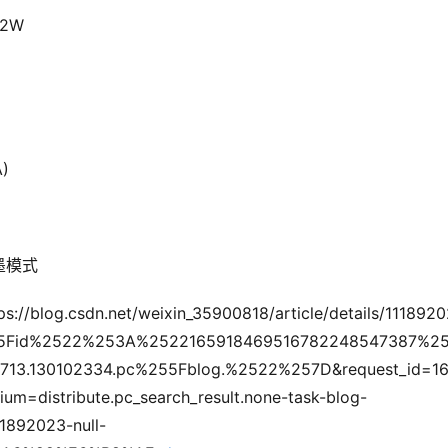
2W
)
墨模式
ixin_35900818/article/details/1118920
55Fid%2522%253A%2522165918469516782248547387%2
.130102334.pc%255Fblog.%2522%257D&request_id=1
=distribute.pc_search_result.none-task-blog-
1892023-null-