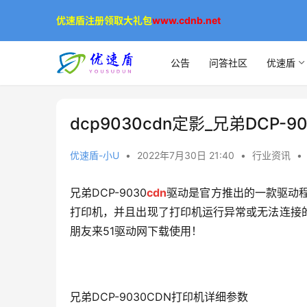
优速盾注册领取大礼包
www.cdnb.net
公告
问答社区
优速盾
dcp9030cdn定影_兄弟DCP-9
优速盾-小U
•
2022年7月30日 21:40
•
行业资讯
•
兄弟DCP-9030
cdn
驱动是官方推出的一款驱动程
打印机，并且出现了打印机运行异常或无法连接
朋友来51驱动网下载使用！
兄弟DCP-9030CDN打印机详细参数