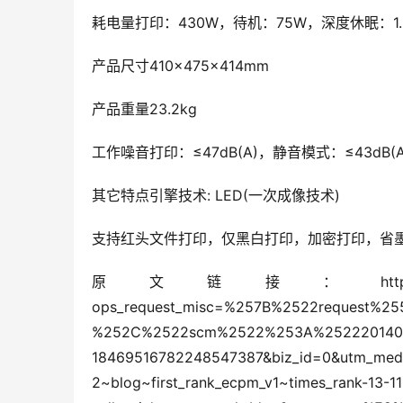
耗电量打印：430W，待机：75W，深度休眠：1.
产品尺寸410×475×414mm
产品重量23.2kg
工作噪音打印：≤47dB(A)，静音模式：≤43dB(A
其它特点引擎技术: LED(一次成像技术)
支持红头文件打印，仅黑白打印，加密打印，省
原文链接：https://blog.csdn.net/we
ops_request_misc=%257B%2522request%2
%252C%2522scm%2522%253A%252220140713
18469516782248547387&biz_id=0&utm_medium
2~blog~first_rank_ecpm_v1~times_rank-13-11