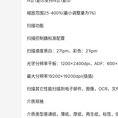
N合1复印支持N合1复印
缩放范围25-400%(最小调整量为1%)
扫描功能
扫描控制器标准配置
扫描速度黑白：27ipm，彩色：21ipm
光学分辨率平板：1200×2400dpi，ADF：600×6
最大分辨率19200×19200dpi(插值)
扫描其它性能扫描到电子邮件，图像，OCR，文件
介质规格
介质类型普通纸，薄纸，厚纸，再生纸，标签，信封，