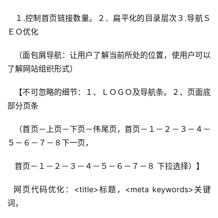
 １.控制首页链接数量。２．扁平化的目录层次３.导航Ｓ
ＥＯ优化
 （面包屑导航：让用户了解当前所处的位置，使用户可以
了解网站组织形式）
 【不可忽略的细节：１、ＬＯＧＯ及导航条。２、页面底
部分页条
 （首页－上页－下页－伟尾页，首页－１－２－３－４－
５－６－７－８下一页，
 首页－１－２－３－４－５－６－７－８ 下拉选择）】
 网页代码优化：<
title>标题，<
meta 
keywords>关键
词，