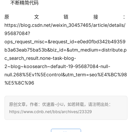
 不断精简代码
原文链接：
https://blog.csdn.net/weixin_30457465/article/details/
95687084?
ops_request_misc=&request_id=e0ed0fbd342b49359
b3a63eab75ba53b&biz_id=&utm_medium=distribute.p
c_search_result.none-task-blog-
2~blog~koosearch~default-19-95687084-null-
null.268%5Ev1%5Econtrol&utm_term=seo%E4%BC%98
%E5%8C%96
公
告
原创文章，作者：优速盾-小U，如若转载，请注明出处：
问
https://www.cdnb.net/bbs/archives/23329
答
社
区