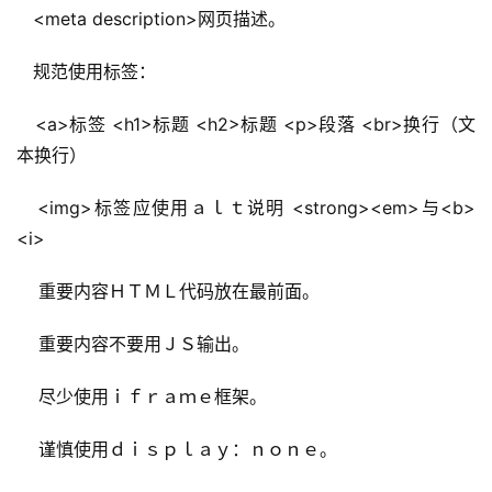
 <
meta description
>网页描述。
 规范使用标签：
 <
a>标签 <
h1>标题 <
h2>标题 <
p>段落 <
br>换行（文
本换行）
 <
img>标签应使用ａｌｔ说明 <
strong><
em>与<
b>
<
i>
 重要内容ＨＴＭＬ代码放在最前面。
 重要内容不要用ＪＳ输出。
 尽少使用ｉｆｒａｍｅ框架。
 谨慎使用ｄｉｓｐｌａｙ：ｎｏｎｅ。