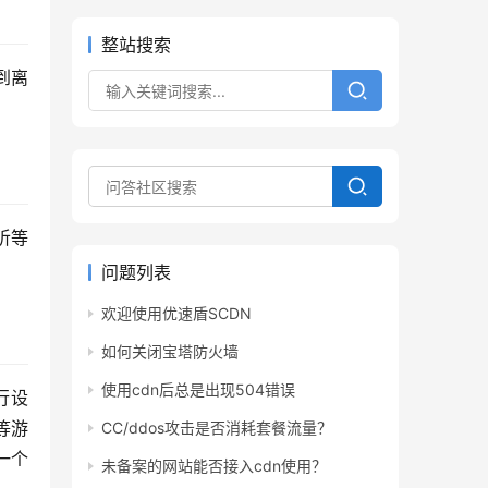
整站搜索
到离
听等
问题列表
欢迎使用优速盾SCDN
如何关闭宝塔防火墙
使用cdn后总是出现504错误
行设
等游
CC/ddos攻击是否消耗套餐流量？
个 
未备案的网站能否接入cdn使用？