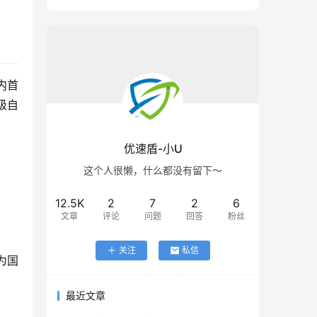
国内首
秒级自
优速盾-小U
这个人很懒，什么都没有留下～
12.5K
2
7
2
6
文章
评论
问题
回答
粉丝
关注
私信
为国
最近文章