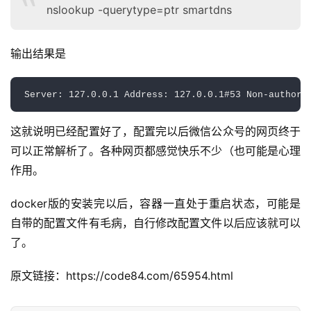
nslookup -querytype=ptr smartdns
输出结果是
Server
:
127.0
.0
.1
 Address
:
127.0
.0
.1
#
53
 Non
-
authori
这就说明已经配置好了，配置完以后微信公众号的网页终于
可以正常解析了。各种网页都感觉快乐不少（也可能是心理
作用。
docker版的安装完以后，容器一直处于重启状态，可能是
自带的配置文件有毛病，自行修改配置文件以后应该就可以
了。
公
告
原文链接：https://code84.com/65954.html
问