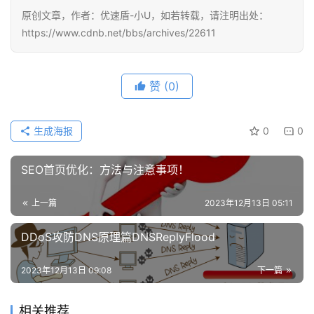
答
原创文章，作者：优速盾-小U，如若转载，请注明出处：
社
https://www.cdnb.net/bbs/archives/22611
区
优
登录
注册
赞
(0)
速
盾
生成海报
0
0
动
态
SEO首页优化：方法与注意事项！
上一篇
2023年12月13日 05:11
DDoS攻防DNS原理篇DNSReplyFlood
2023年12月13日 09:08
下一篇
相关推荐