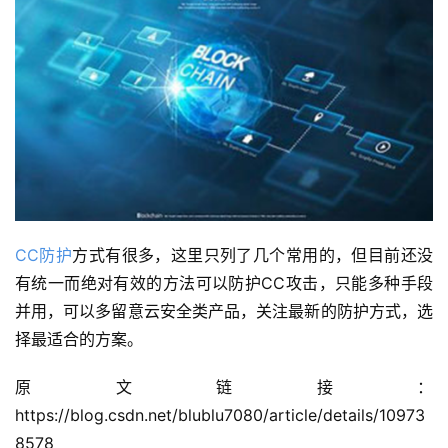
公
告
问
CC防护
方式有很多，这里只列了几个常用的，但目前还没
答
有统一而绝对有效的方法可以防护CC攻击，只能多种手段
社
并用，可以多留意云安全类产品，关注最新的防护方式，选
区
择最适合的方案。
优
登录
注册
原文链接：
速
https://blog.csdn.net/blublu7080/article/details/10973
盾
8578