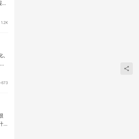
服务
1.2K
化、
防
673
很
什