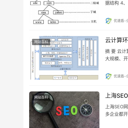
据结构 4、
器 6.2…
优速盾-
云计算环
网站百科
摘 要 云
大规模、开
御模型架构
优速盾-
上海SE
网站百科
上海SEO
多企业都开
么费用。 