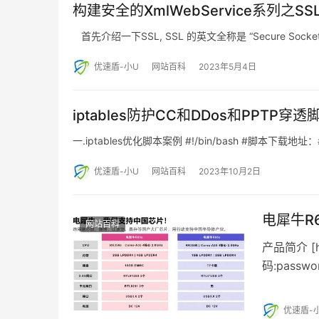
构建安全的XmlWebService系列之SS
首先介绍一下SSL, SSL 的英文全称是 “Secure Sock
优速盾-小U
网站百科
2023年5月4日
iptables防护CC和DDos和PPTP穿透
一.iptables优化脚本案例 #!/bin/bash #脚本下载地址：#wge
优速盾-小U
网站百科
2023年10月2日
电犀牛R
网站百科
产品简介 [ht
码:pass
优速盾-