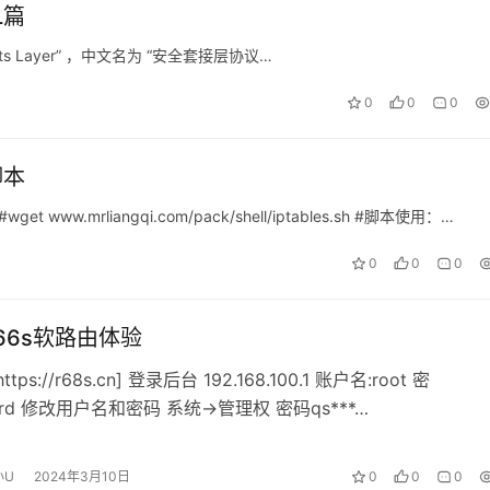
L篇
ets Layer” ，中文名为 “安全套接层协议…
0
0
0
脚本
t www.mrliangqi.com/pack/shell/iptables.sh #脚本使用：…
0
0
0
66s软路由体验
tps://r68s.cn] 登录后台 192.168.100.1 账户名:root 密
word 修改用户名和密码 系统->管理权 密码qs***…
小U
2024年3月10日
0
0
0