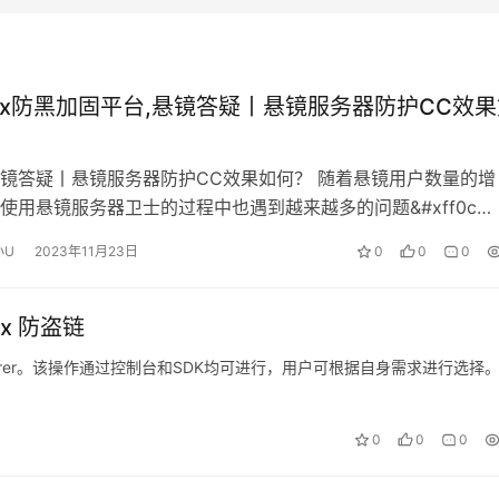
inux防黑加固平台,悬镜答疑丨悬镜服务器防护CC效
镜答疑丨悬镜服务器防护CC效果如何？ 随着悬镜用户数量的增
使用悬镜服务器卫士的过程中也遇到越来越多的问题&#xff0c…
小U
2023年11月23日
0
0
0
nx 防盗链
erer。该操作通过控制台和SDK均可进行，用户可根据自身需求进行选择。
0
0
0