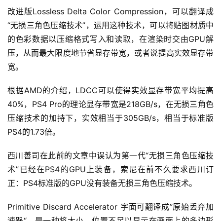
改进版Lossless Delta Color Compression，可以翻译成
公
“无损三角色压缩技术”，运用这种技术，可以将贴图材质中
告
的色彩数据以压缩格式写入和读取，在渲染时交由GPU解
压，从而最大限度地节省显存带宽，或者说提高实效显存带
问
答
宽。
社
区
根据AMD的介绍，LDCC可以使得实效显存带宽平均提高
40%，PS4 Pro的理论显存带宽是218GB/s，在无损三角色
优
压缩技术的加持下，实效相当于305GB/s，相当于标准版
登录
注册
速
PS4的1.73倍。
盾
西川善司在此前的文章中误认为第一代“无损三角色压缩技
动
术”已经在PS4的GPU上装备，索尼在前不久要求西川订
态
正：PS4标准版的GPU没有装备无损三角色压缩技术。
Primitive Discard Accelerator 字面可翻译成”原始丢弃加
速器“，是一种将大小、位置不足以显示在画面上的多边形