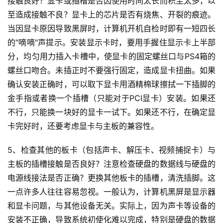
接触良好？显卡或插槽是否因使用时间太长而积尘太多，以
至造成接触不良？显卡上的芯片是否有烧焦、开裂的痕迹。
当因显卡原因导致黑屏时，计算机开机自检时即有一短四长
的"嘀嘀"声提示。安装显示卡时，要用手握住显示卡上半部
分，均匀用力插入卡槽中，使显卡的固定螺丝口与PS4箱的
螺丝口吻合。未插正时不要强行固定，造成显卡扭曲。如果
确认安装正确时，可以取下显卡用酒精棉球擦拭一下插脚的
金手指或者换一个插槽（只能对于PCI显卡）安装。如果还
不行，只能换一块好的显卡一试下。如果还不行，在确定显
卡完好时，还要考虑显卡与主板的兼容性。
5、检查其他的板卡（包括声卡、解压卡、视频捕捉卡）与
主板的插槽接触是否良好？注意检查硬盘的数据线与硬盘的
电源线接法是否正确？更换其他板卡的插槽，清洗插脚。这
一点许多人往往容易忽视。一般认为，计算机黑屏是显示器
和显卡问题，与其他设备无关。实际上，因为声卡等设备的
安装不正确，导致系统初使化难以完成，特别是硬盘的数据