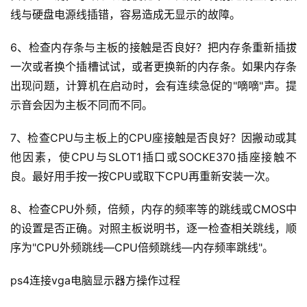
线与硬盘电源线插错，容易造成无显示的故障。
6、检查内存条与主板的接触是否良好？把内存条重新插拔
一次或者换个插槽试试，或者更换新的内存条。如果内存条
出现问题，计算机在启动时，会有连续急促的"嘀嘀"声。提
示音会因为主板不同而不同。
7、检查CPU与主板上的CPU座接触是否良好？因搬动或其
他因素，使CPU与SLOT1插口或SOCKE370插座接触不
良。最好用手按一按CPU或取下CPU再重新安装一次。
8、检查CPU外频，倍频，内存的频率等的跳线或CMOS中
的设置是否正确。对照主板说明书，逐一检查相关跳线，顺
序为"CPU外频跳线—CPU倍频跳线—内存频率跳线"。
ps4连接vga电脑显示器方操作过程