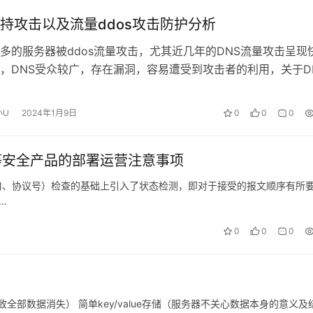
持攻击以及流量ddos攻击防护分析
多的服务器被ddos流量攻击，尤其近几年的DNS流量攻击呈现
，DNS受众较广，存在漏洞，容易遭受到攻击者的利用，关于D
详情，我们来大体的分析一…
小U
2024年1月9日
0
0
0
S等安全产品的部署运营注意事项
口、协议号）检查的基础上引入了状态检测，即对于接受的报文顺序有所
…
0
0
0
致全部数据消失） 简单key/value存储（服务器不关心数据本身的意义及