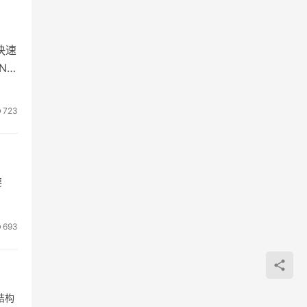
快速
NS
723
要
693
结构